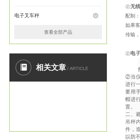
㊣
无
电子叉车秤
配制：
如果
查看全部产品
传输
㊣
电
一、
相关文章
/ ARTICLE
②
当
进行
要用
帽进
置。
二、
吊秤
件，
以防