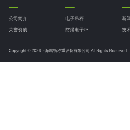
公司简介
电子吊秤
新
荣誉资质
防爆电子秤
技
电子地磅秤
Copyright © 2026上海鹰衡称重设备有限公司 All Rights Reserv
电子汽车衡
电子天平
电子包装秤
电子秤配件
电子台秤
液体灌装秤
电子皮带秤