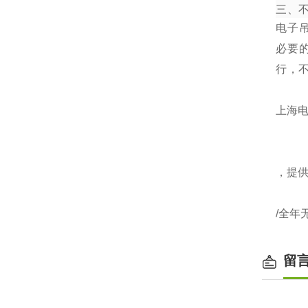
三、
电子
必要
行，
上海电
，提
/全年
留