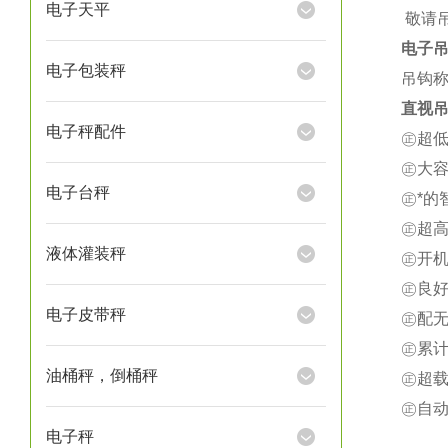
电子天平
★
敬请
电子
电子包装秤
吊钩称
直视吊
电子秤配件
㊣超
㊣大
电子台秤
㊣*
㊣超
液体灌装秤
㊣开
㊣良
电子皮带秤
㊣配
㊣累
油桶秤，倒桶秤
㊣超载
㊣自
电子秤