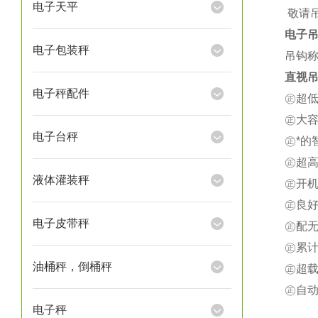
电子天平
★
敬请
电子
电子包装秤
吊钩称
直视吊
电子秤配件
㊣超
㊣大
电子台秤
㊣*
㊣超
液体灌装秤
㊣开
㊣良
电子皮带秤
㊣配
㊣累
油桶秤，倒桶秤
㊣超载
㊣自
电子秤