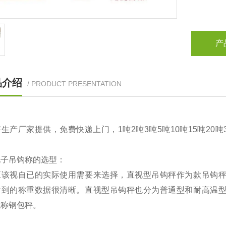
产
品介绍
/ PRODUCT PRESENTATION
生产厂家提供，免费快递上门，1吨2吨3吨5吨10吨15吨20
电子吊钩称的选型：
应该视自已的实际使用需要来选择，直视型吊钩秤作为款吊钩
看到的称重数据很清晰。直视型吊钩秤也分为普通型和耐高温
也称钢包秤。