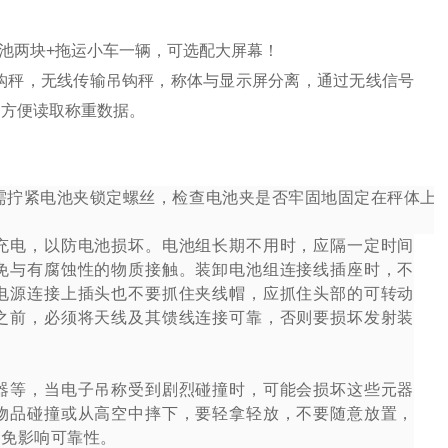
电池两块+拖运小车一辆，可选配大屏幕！
钩秤，无线传输吊钩秤，称体与显示屏分离，通过无线信号
，方便读取称重数据。
需拧紧电池夹锁定螺丝，检查电池夹是否牢固地固定在秤体上
充电，以防电池损坏。电池组长期不用时，应隔一定时间
免与有腐蚀性的物质接触。装卸电池组连接线插座时，不
电源连接上插头也不要抓住夹线帽，应抓住头部的可转动
之前，必须将天线及其馈线连接可靠，否则要损坏发射装
器等，当电子吊称受到剧烈碰撞时，可能会损坏这些元器
物品碰撞或从高空中摔下，要轻拿轻放，不要随意放置，
以免影响可靠性。