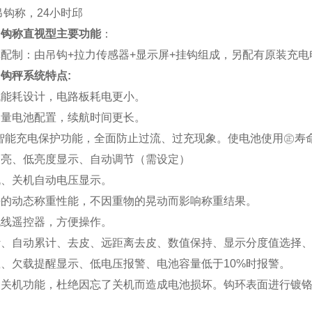
吊钩称，24小时邱
吊钩称直视型主要功能
：
配制：由吊钩+拉力传感器+显示屏+挂钩组成，另配有原装充
钩秤系统特点:
低能耗设计，电路板耗电更小。
容量电池配置，续航时间更长。
的智能充电保护功能，全面防止过流、过充现象。使电池使用㊣寿
高亮、低亮度显示、自动调节（需设定）
机、关机自动电压显示。
好的动态称重性能，不因重物的晃动而影响称重结果。
无线遥控器，方便操作。
计、自动累计、去皮、远距离去皮、数值保持、显示分度值选择
、欠载提醒显示、低电压报警、电池容量低于10%时报警。
动关机功能，杜绝因忘了关机而造成电池损坏。钩环表面进行镀