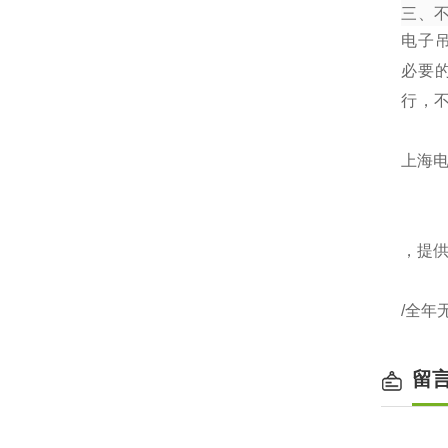
三、
电子
必要
行，
上海电
，提
/全年
留