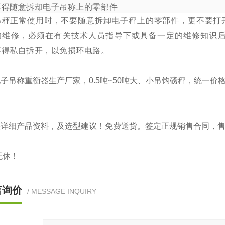
不得随意拆却电子吊称上的零部件
吊秤正常使用时，不要随意拆卸电子秤上的零部件，更不要打
的维修，必须在有关技术人员指导下或具备一定的维修知识
不得私自拆开，以免损环电路。
子吊称重衡器生产厂家，0.5吨~50吨大、小吊钩磅秤，统一
供详细产品资料，及选型建议！免费送货。签定正规销售合同，
无休！
言询价
/ MESSAGE INQUIRY