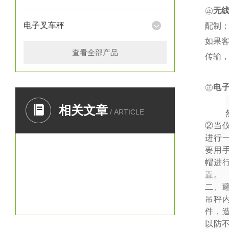
㊣
无
电子叉车秤
配制：
如果
查看全部产品
传输
㊣
电
一、
相关文章
/ ARTICLE
②
当
进行
要用
帽进
置。
二、
吊秤
件，
以防