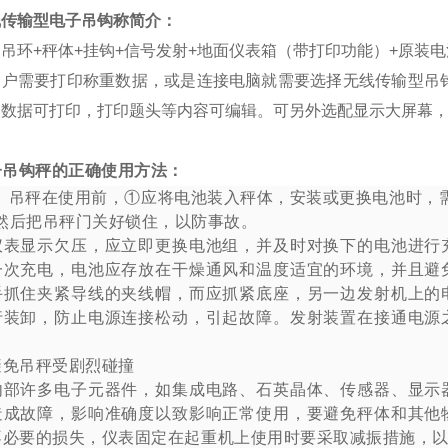
线传输型电子吊钩称简介：
吊环+秤体+挂钩+信号发射+地面仪表箱（带打印功能）+原装
客户需要打印称重数据，或是连接电脑就需要选择无线传输型吊
，数据可打印，打印题头等内容可编辑。可另外选配显示大屏幕
子吊钩秤的正确使用方法：
吊秤在使用前，①应将电池装入秤体，安装或更换电池时，
然后把吊秤门关好锁住，以防事故。
仪表显示欠压，应立即更换电池组，并及时对换下的电池进行
一次充电，电池应存放在干燥通风和温度适宜的环境，并且避
手抓住夹紧导线的夹线帽，而应抓紧底座，另一边发射机上的
行装卸，防止电源连接松动，引起故障。发射装置在接通电源
避免吊秤受剧烈碰撞
内部许多电子元器件，如集成电路、石英晶体、传感器、显示
造成故障，影响准确度以致影响正常使用，要避免秤体和其他
不必要的损失，仪表固定在起重机上使用时要采取减振措施，