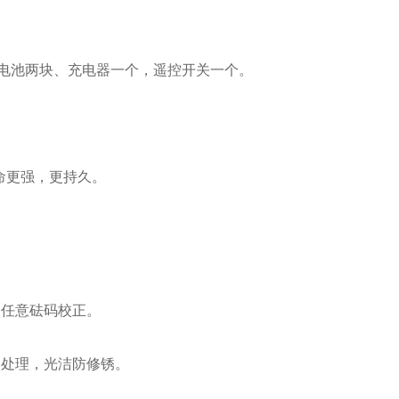
电电池两块、充电器一个，遥控开关一个。
命更强，更持久。
、任意砝码校正。
铬处理，光洁防修锈。