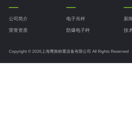
公司简介
电子吊秤
新
荣誉资质
防爆电子秤
技
电子地磅秤
Copyright © 2026上海鹰衡称重设备有限公司 All Rights Reserv
电子汽车衡
电子天平
电子包装秤
电子秤配件
电子台秤
液体灌装秤
电子皮带秤