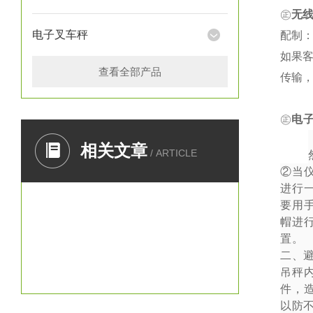
㊣
无
电子叉车秤
配制：
如果
查看全部产品
传输
㊣
电
一、
相关文章
/ ARTICLE
②
当
进行
要用
帽进
置。
二、
吊秤
件，
以防