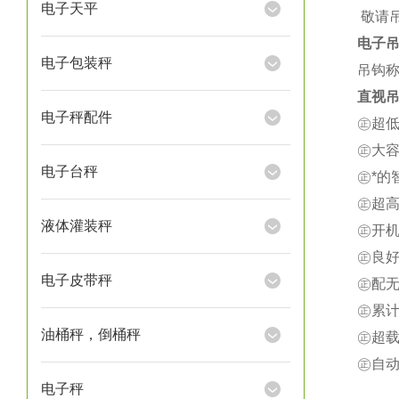
电子天平
★
敬请
电子
电子包装秤
吊钩称
直视吊
电子秤配件
㊣超
㊣大
电子台秤
㊣*
㊣超
液体灌装秤
㊣开
㊣良
电子皮带秤
㊣配
㊣累
油桶秤，倒桶秤
㊣超载
㊣自
电子秤