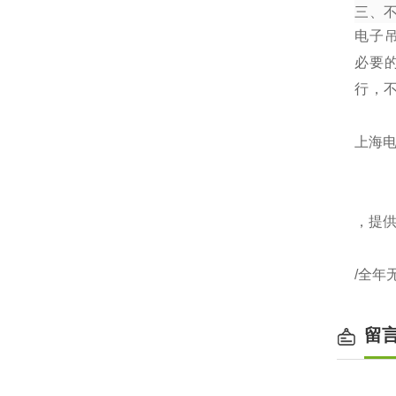
三、
电子
必要
行，
上海电
，提
/全年
留