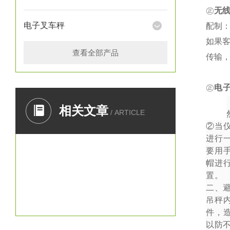
㊣
无
电子叉车秤
配制：
如果
查看全部产品
传输
㊣
电
一、
相关文章
/ ARTICLE
②
当
进行
要用
帽进
置。
二、
吊秤
件，
以防