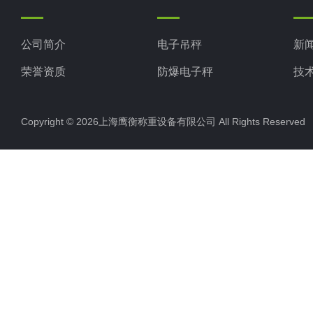
公司简介
电子吊秤
新
荣誉资质
防爆电子秤
技
电子地磅秤
Copyright © 2026上海鹰衡称重设备有限公司 All Rights Reserv
电子汽车衡
电子天平
电子包装秤
电子秤配件
电子台秤
液体灌装秤
电子皮带秤