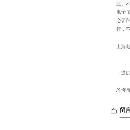
三、
电子
必要
行，
上海电
，提
/全年
留