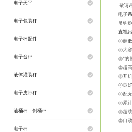
电子天平
★
敬请
电子
电子包装秤
吊钩称
直视吊
电子秤配件
㊣超
㊣大
电子台秤
㊣*
㊣超
液体灌装秤
㊣开
㊣良
电子皮带秤
㊣配
㊣累
油桶秤，倒桶秤
㊣超载
㊣自
电子秤