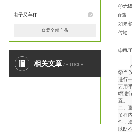
㊣
无
电子叉车秤
配制：
如果
查看全部产品
传输
㊣
电
一、
相关文章
/ ARTICLE
②
当
进行
要用
帽进
置。
二、
吊秤
件，
以防