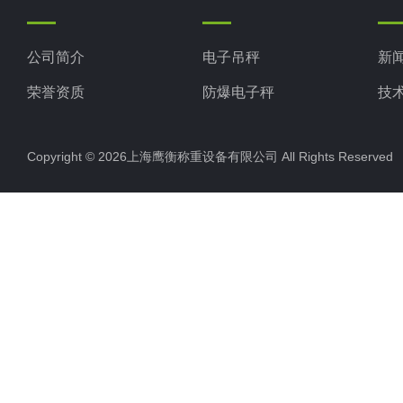
公司简介
电子吊秤
新
荣誉资质
防爆电子秤
技
电子地磅秤
Copyright © 2026上海鹰衡称重设备有限公司 All Rights Reserv
电子汽车衡
电子天平
电子包装秤
电子秤配件
电子台秤
液体灌装秤
电子皮带秤