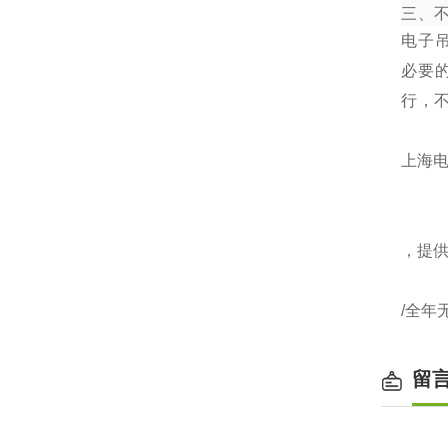
三、
电子
必要
行，
上海电
，提
/全年
留