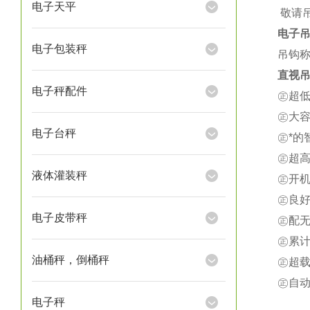
电子天平
★
敬请
电子
电子包装秤
吊钩称
直视吊
电子秤配件
㊣超
㊣大
电子台秤
㊣*
㊣超
液体灌装秤
㊣开
㊣良
电子皮带秤
㊣配
㊣累
油桶秤，倒桶秤
㊣超载
㊣自
电子秤