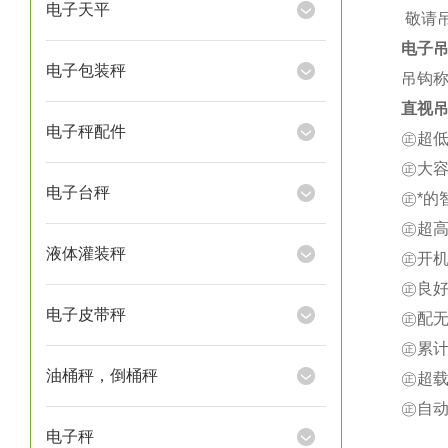
电子天平
★
敬请
电子
电子包装秤
吊钩称
直视吊
电子秤配件
㊣超
㊣大
电子台秤
㊣*
㊣超
液体灌装秤
㊣开
㊣良
电子皮带秤
㊣配
㊣累
油桶秤，倒桶秤
㊣超载
㊣自
电子秤