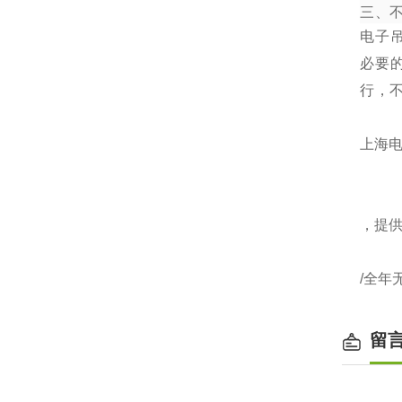
三、
电子
必要
行，
上海电
，提
/全年
留