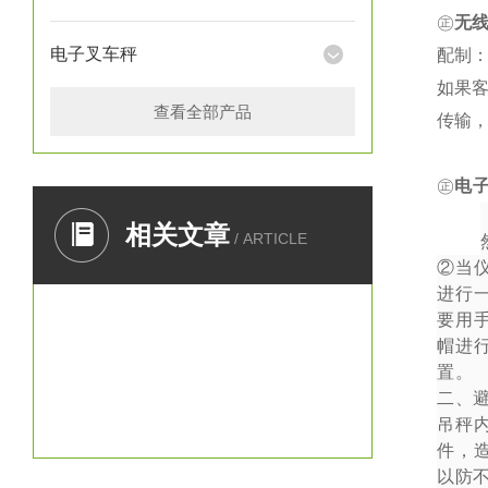
㊣
无
电子叉车秤
配制：
如果
查看全部产品
传输
㊣
电
一、
相关文章
/ ARTICLE
②
当
进行
要用
帽进
置。
二、
吊秤
件，
以防