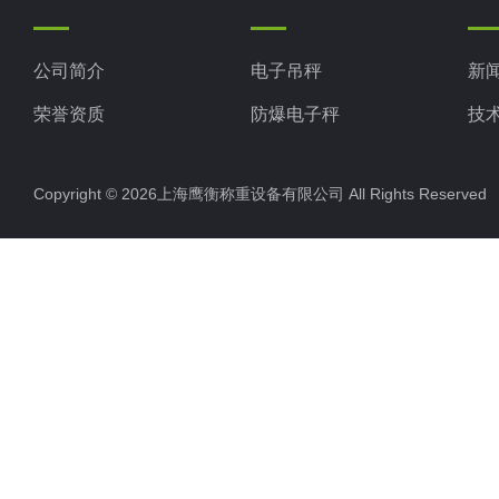
公司简介
电子吊秤
新
荣誉资质
防爆电子秤
技
电子地磅秤
Copyright © 2026上海鹰衡称重设备有限公司 All Rights Reserv
电子汽车衡
电子天平
电子包装秤
电子秤配件
电子台秤
液体灌装秤
电子皮带秤