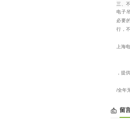
三、
电子
必要
行，
上海电
，提
/全年
留