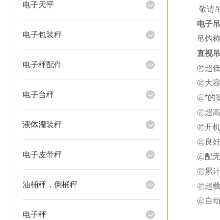
电子天平
★
敬请
电子
电子包装秤
吊钩称
直视吊
电子秤配件
㊣超
㊣大
电子台秤
㊣*
㊣超
液体灌装秤
㊣开
㊣良
电子皮带秤
㊣配
㊣累
油桶秤，倒桶秤
㊣超载
㊣自
电子秤