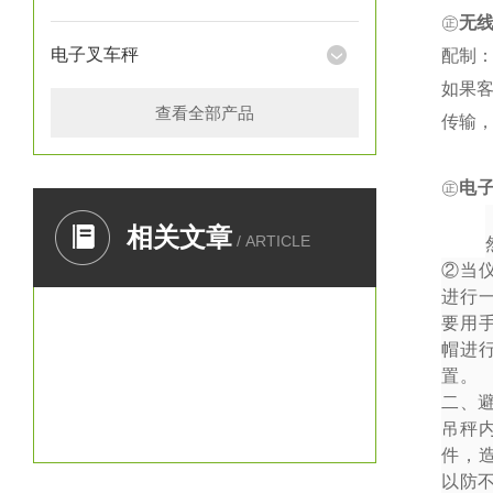
㊣
无
电子叉车秤
配制：
如果
查看全部产品
传输
㊣
电
一、
相关文章
/ ARTICLE
②
当
进行
要用
帽进
置。
二、
吊秤
件，
以防