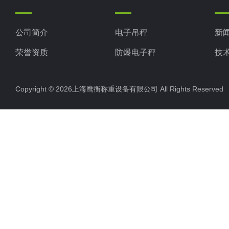
公司简介
电子吊秤
新
荣誉资质
防爆电子秤
技
电子地磅秤
Copyright © 2026上海鹰衡称重设备有限公司 All Rights Reserv
电子汽车衡
电子天平
电子包装秤
电子秤配件
电子台秤
液体灌装秤
电子皮带秤