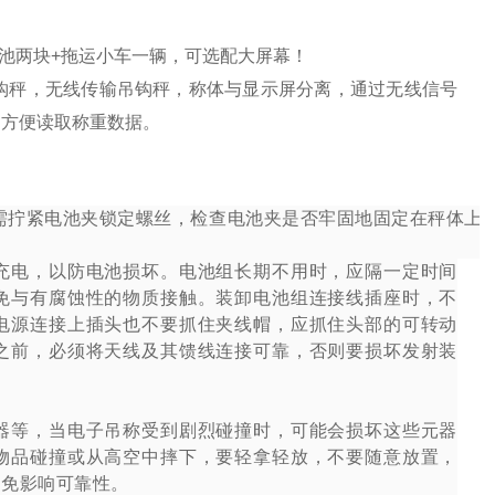
电池两块+拖运小车一辆，可选配大屏幕！
钩秤，无线传输吊钩秤，称体与显示屏分离，通过无线信号
，方便读取称重数据。
需拧紧电池夹锁定螺丝，检查电池夹是否牢固地固定在秤体上
充电，以防电池损坏。电池组长期不用时，应隔一定时间
免与有腐蚀性的物质接触。装卸电池组连接线插座时，不
电源连接上插头也不要抓住夹线帽，应抓住头部的可转动
之前，必须将天线及其馈线连接可靠，否则要损坏发射装
器等，当电子吊称受到剧烈碰撞时，可能会损坏这些元器
物品碰撞或从高空中摔下，要轻拿轻放，不要随意放置，
以免影响可靠性。