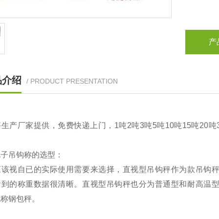
产
品介绍
/ PRODUCT PRESENTATION
生产厂家提供，免费快递上门，1吨2吨3吨5吨10吨15吨20
电子吊钩称的选型：
应该视自已的实际使用需要来选择，直视型吊钩秤作为款吊钩
看到的称重数据很清晰。直视型吊钩秤也分为普通型和耐高温
也称钢包秤。