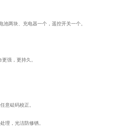
电电池两块、充电器一个，遥控开关一个。
命更强，更持久。
、任意砝码校正。
铬处理，光洁防修锈。