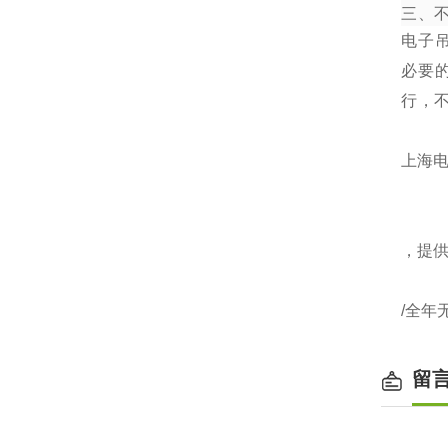
三、
电子
必要
行，
上海电
，提
/全年
留