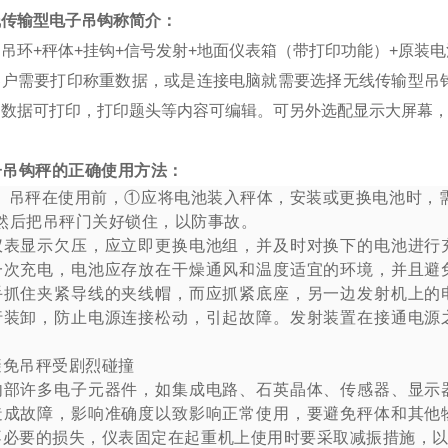
线传输型电子吊钩称简介：
吊环+秤体+挂钩+信号发射+地面仪表箱（带打印功能）+原装
客户需要打印称重数据，或是连接电脑就需要选择无线传输型吊
，数据可打印，打印题头等内容可编辑。可另外选配显示大屏幕
子吊钩秤的正确使用方法：
吊秤在使用前，①应将电池装入秤体，安装或更换电池时，
然后把吊秤门关好锁住，以防事故。
仪表显示欠压，应立即更换电池组，并及时对换下的电池进行
一次充电，电池应存放在干燥通风和温度适宜的环境，并且避
手抓住夹紧导线的夹线帽，而应抓紧底座，另一边发射机上的
行装卸，防止电源连接松动，引起故障。发射装置在接通电源
避免吊秤受剧烈碰撞
内部许多电子元器件，如集成电路、石英晶体、传感器、显示
造成故障，影响准确度以致影响正常使用，要避免秤体和其他
不必要的损失，仪表固定在起重机上使用时要采取减振措施，