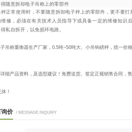
不得随意拆却电子吊称上的零部件
吊秤正常使用时，不要随意拆卸电子秤上的零部件，更不要打
的维修，必须在有关技术人员指导下或具备一定的维修知识
不得私自拆开，以免损环电路。
子吊称重衡器生产厂家，0.5吨~50吨大、小吊钩磅秤，统一
供详细产品资料，及选型建议！免费送货。签定正规销售合同，
无休！
言询价
/ MESSAGE INQUIRY