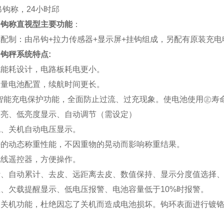
吊钩称，24小时邱
吊钩称直视型主要功能
：
配制：由吊钩+拉力传感器+显示屏+挂钩组成，另配有原装充
钩秤系统特点:
低能耗设计，电路板耗电更小。
容量电池配置，续航时间更长。
的智能充电保护功能，全面防止过流、过充现象。使电池使用㊣寿
高亮、低亮度显示、自动调节（需设定）
机、关机自动电压显示。
好的动态称重性能，不因重物的晃动而影响称重结果。
无线遥控器，方便操作。
计、自动累计、去皮、远距离去皮、数值保持、显示分度值选择
、欠载提醒显示、低电压报警、电池容量低于10%时报警。
动关机功能，杜绝因忘了关机而造成电池损坏。钩环表面进行镀