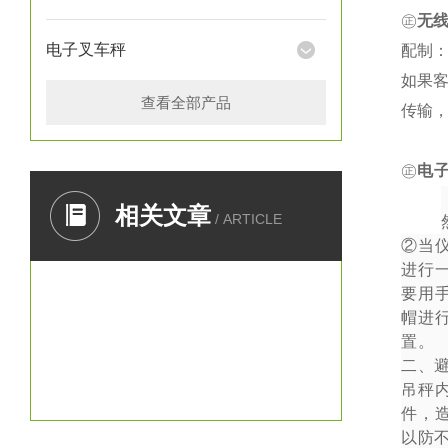
㊣
无
电子叉车秤
配制：
如果
查看全部产品
传输
㊣
电
一、
相关文章
/ ARTICLE
②
当
进行
要用
帽进
置。
二、
吊秤
件，
以防