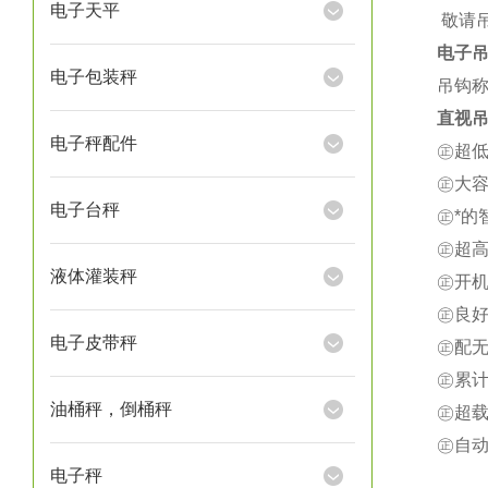
电子天平
★
敬请
电子
电子包装秤
吊钩称
直视吊
电子秤配件
㊣超
㊣大
电子台秤
㊣*
㊣超
液体灌装秤
㊣开
㊣良
电子皮带秤
㊣配
㊣累
油桶秤，倒桶秤
㊣超载
㊣自
电子秤