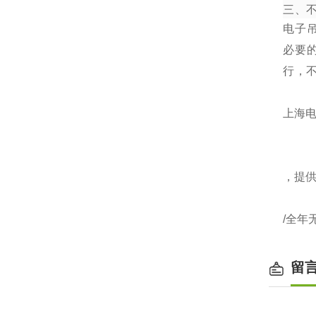
三、
电子
必要
行，
上海电
，提
/全年
留