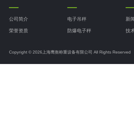
公司简介
电子吊秤
新
荣誉资质
防爆电子秤
技
电子地磅秤
Copyright © 2026上海鹰衡称重设备有限公司 All Rights Reserv
电子汽车衡
电子天平
电子包装秤
电子秤配件
电子台秤
液体灌装秤
电子皮带秤