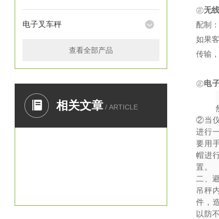
㊣
无
电子叉车秤
配制：
如果
查看全部产品
传输
㊣
电
一、
相关文章
/ ARTICLE
②
当
进行
要用
帽进
置。
二、
吊秤
件，
以防