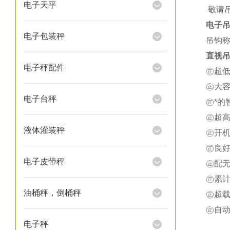
电子天平
★
敬请
电子
电子包装秤
吊钩称
直视吊
电子秤配件
㊣超
㊣大
电子台秤
㊣*
㊣超
液体灌装秤
㊣开
㊣良
电子皮带秤
㊣配
㊣累
油桶秤，倒桶秤
㊣超载
㊣自
电子秤