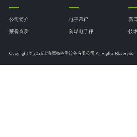
公司简介
电子吊秤
新
荣誉资质
防爆电子秤
技
电子地磅秤
Copyright © 2026上海鹰衡称重设备有限公司 All Rights Reserv
电子汽车衡
电子天平
电子包装秤
电子秤配件
电子台秤
液体灌装秤
电子皮带秤