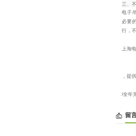
三、
电子
必要
行，
上海电
，提
/全年
留