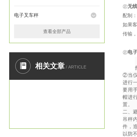
㊣
无
电子叉车秤
配制：
如果
查看全部产品
传输
㊣
电
一、
相关文章
/ ARTICLE
②
当
进行
要用
帽进
置。
二、
吊秤
件，
以防