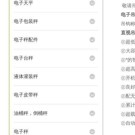
电子天平
★
敬请
电子
电子包装秤
吊钩称
直视吊
电子秤配件
㊣超
㊣大
电子台秤
㊣*
㊣超
液体灌装秤
㊣开
㊣良
电子皮带秤
㊣配
㊣累
油桶秤，倒桶秤
㊣超载
㊣自
电子秤