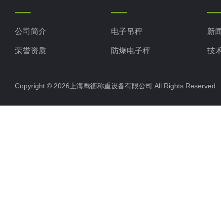
公司简介
电子吊秤
新
荣誉资质
防爆电子秤
技
电子地磅秤
Copyright © 2026上海鹰衡称重设备有限公司 All Rights Reserv
电子汽车衡
电子天平
电子包装秤
电子秤配件
电子台秤
液体灌装秤
电子皮带秤