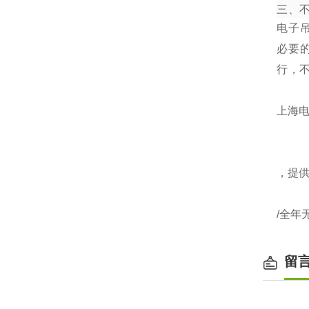
三、
电子
必要
行，
上海电
，提
/全年
留