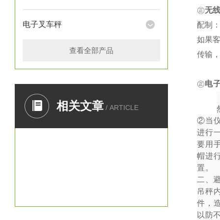
㊣
无
电子叉车秤
配制：
如果
查看全部产品
传输
㊣
电
一、
相关文章
/ ARTICLE
②
当
进行
要用
帽进
置。
二、
吊秤
件，
以防