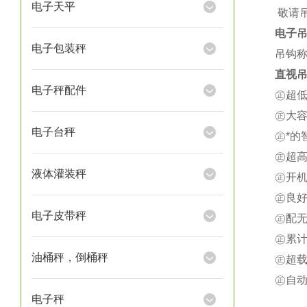
电子天平
★
敬请
电子
电子包装秤
吊钩称
直视吊
电子秤配件
㊣超
㊣大
电子台秤
㊣*
㊣超
液体灌装秤
㊣开
㊣良
电子皮带秤
㊣配
㊣累
油桶秤，倒桶秤
㊣超载
㊣自
电子秤