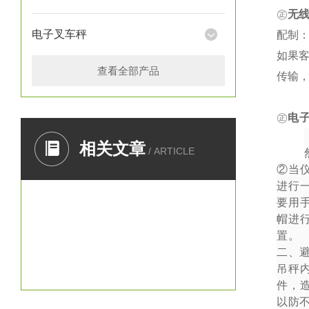
㊣
无
电子叉车秤
配制：
如果
查看全部产品
传输
㊣
电
一、
相关文章
/ ARTICLE
②
当
进行
要用
帽进
置。
二、
吊秤
件，
以防