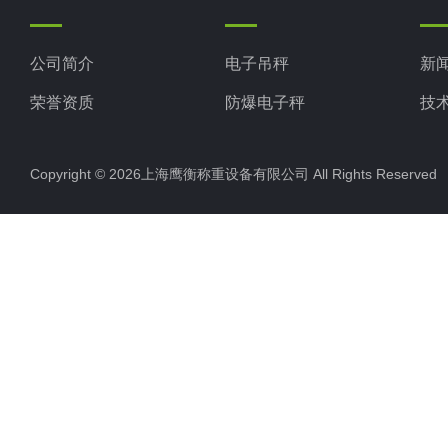
公司简介
电子吊秤
新
荣誉资质
防爆电子秤
技
电子地磅秤
Copyright © 2026上海鹰衡称重设备有限公司 All Rights Reserv
电子汽车衡
电子天平
电子包装秤
电子秤配件
电子台秤
液体灌装秤
电子皮带秤