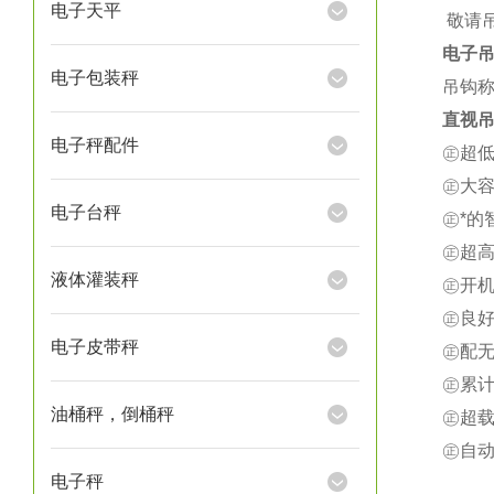
电子天平
★
敬请
电子
电子包装秤
吊钩称
直视吊
电子秤配件
㊣超
㊣大
电子台秤
㊣*
㊣超
液体灌装秤
㊣开
㊣良
电子皮带秤
㊣配
㊣累
油桶秤，倒桶秤
㊣超载
㊣自
电子秤