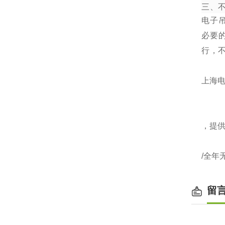
三、
电子
必要
行，
上海电
，提
/全年
留