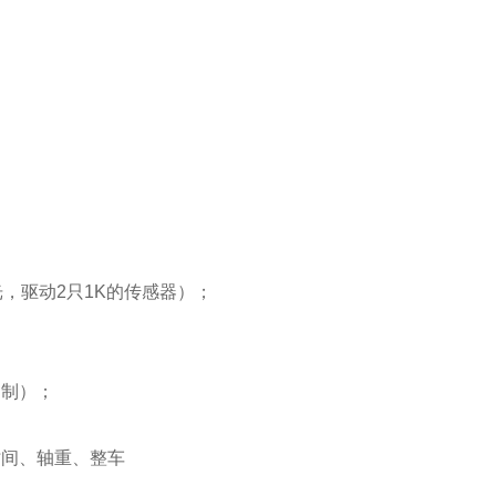
光，驱动
2
只
1K
的传感器）；
定制）；
时间、轴重、整车