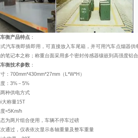
汽车衡产品特点
：
携式汽车衡即插即用，可直接放入车尾箱，并可用汽车点烟器供
中的笔记本之称；称重台面采用多个密封传感器镶嵌到高强度铝
汽车衡技术参数
：
尺寸：
700mm*430mm*27mm（L*W*H）
精度：
3%
－
5%
流两种供电方式
ui大称量
15T
速度
<5Km/h
状态为两片组合使用，车辆不停车过磅
依次通过，仪表依次显示各轴重量及整车重量