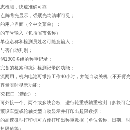
静态检测，快速准确可靠；
D
点阵背光显示，强弱光均清晰可见；
好的用户界面（全中文菜单）；
整的车号输入（包括省市名称）；
测单位名称和检测员姓名可随意输入；
限与否自动判别；
存储
1300
多组的称重记录；
有完备的检索和统计检测记录的功能；
直流两用，机内电池可维持工作
40
小时，并能自动关机（不开背
池容量实时显示功能；
32
接口（选配）；
表可外接一个、两个或多块台板，进行轮重或轴重检测（多块可
过预设车型或轮轴类型自动显示并打印出超限数据；
置的高速微型打印机可方便打印出称重数据（单位名称、日期、
、超限值等）。