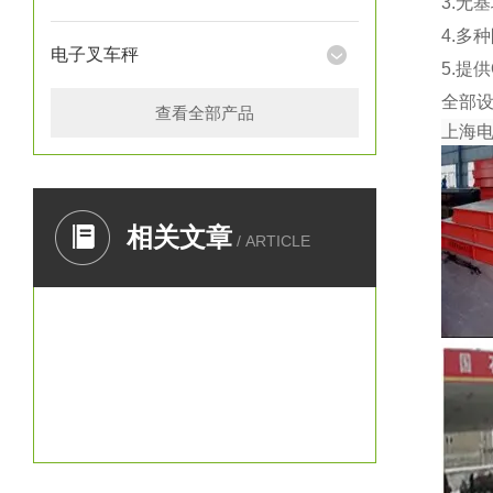
3.无
4.多
电子叉车秤
5.提
全部
查看全部产品
上海
相关文章
/ ARTICLE