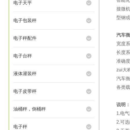
智能
电子天平
接微
型钢
电子包装秤
汽车
电子秤配件
宽度系列
长度系
电子台秤
准确度
zui大
液体灌装秤
汽车衡
各类
电子皮带秤
说明
油桶秤，倒桶秤
1.电
2.可
电子秤