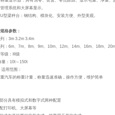
化称重显示器：具有清零、去皮、零点跟踪、显示毛重、净重、
机管理系统和大屏幕显示。
或U型梁秤台：钢结构、模块化、安装方便、外型美观。
衡规格参数：
：3m 3.2m 3.4m
列：6m、7m、8m、9m、10m、12m、14m、16m、18m、20m
等级：III级
称量：10t～150t
 适用范围：
载重汽车的称重计量，称量迅速准确，操作方便，维护简单
：
气部分具有模拟式和数字式两种配置
选配打印机、大屏幕等