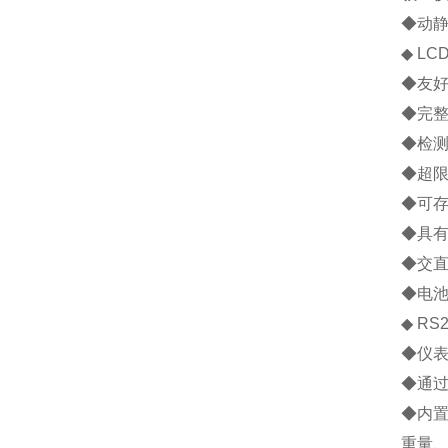
◆
动
◆
LC
◆
友
◆
完
◆
检
◆
超
◆
可
◆
具
◆
交
◆
电
◆
RS2
◆
仪
◆
通
◆
内
重量