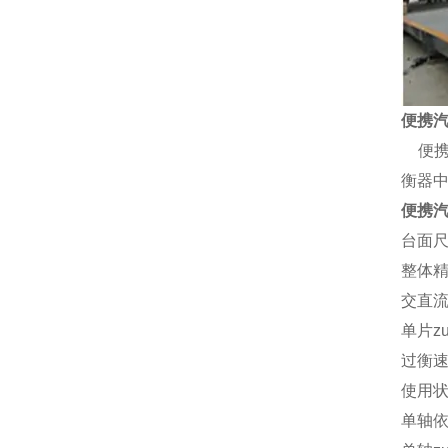
便携
便
衡器
便携
台面
整体
交直
单片z
过衡
使用
单轴