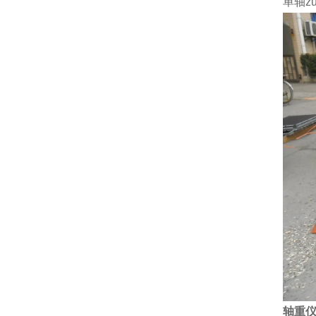
单轴z
轴重