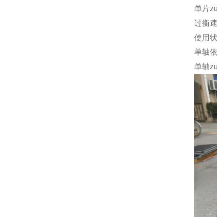
单片z
过衡
使用
单轴
单轴z