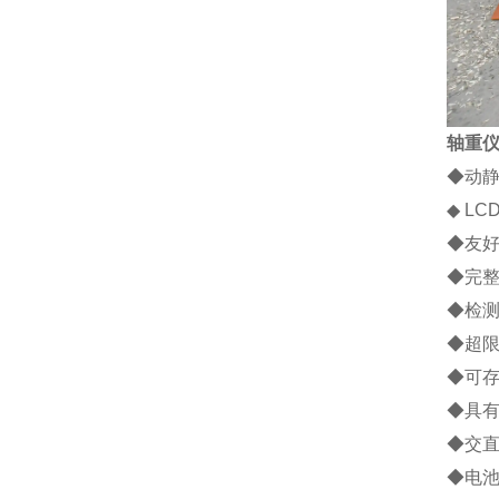
轴重
◆
动
◆
LC
◆
友
◆
完
◆
检
◆
超
◆
可
◆
具
◆
交
◆
电