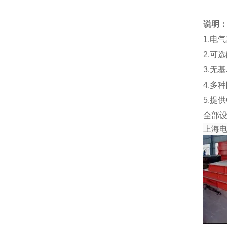
说明
1.电
2.可
3.无
4.多
5.提
全部
上海