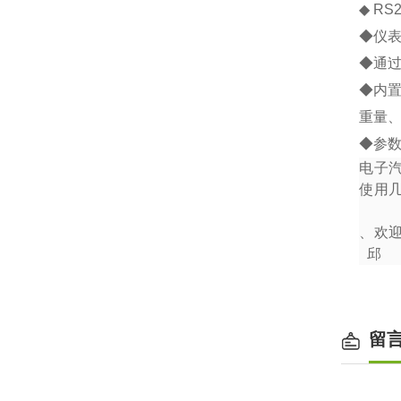
◆
RS2
◆
仪
◆
通
◆
内
重量
◆
参
电子
使用
、欢
邱
留