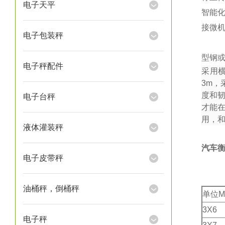
电子天平
智能
接微
电子包装秤
型钢或
电子秤配件
采用
3m
，
度和
电子台秤
才能
用，
液体灌装秤
汽车
电子皮带秤
油桶秤，倒桶秤
单位M
3X6
电子秤