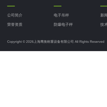
公司简介
电子吊秤
新
荣誉资质
防爆电子秤
技
电子地磅秤
Copyright © 2026上海鹰衡称重设备有限公司 All Rights Reserv
电子汽车衡
电子天平
电子包装秤
电子秤配件
电子台秤
液体灌装秤
电子皮带秤