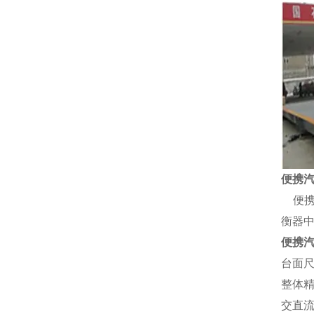
便携
便
衡器
便携
台面
整体
交直