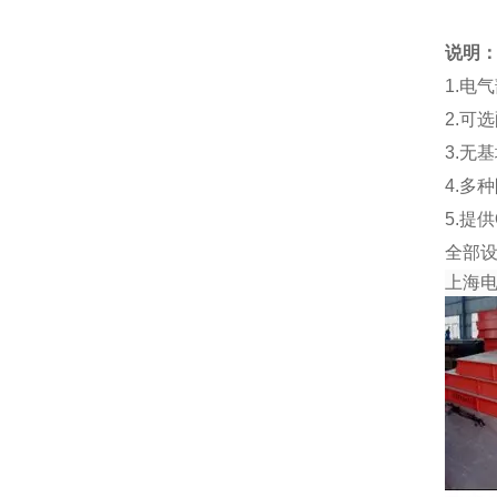
说明
1.电
2.可
3.无
4.多
5.提
全部
上海