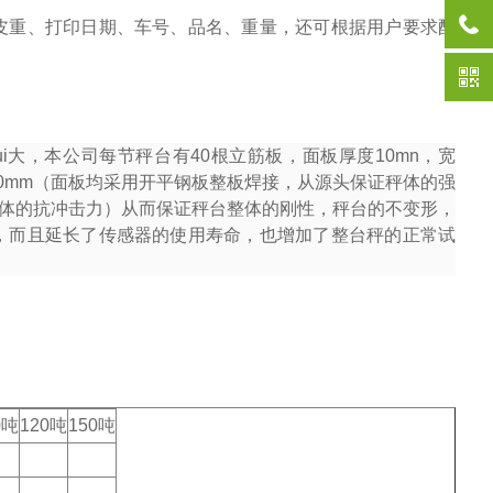
皮重、打印日期、车号、品名、重量，还可根据用户要求配
i大，本公司每节秤台有
40
根立筋板，面板厚度
10mn
，宽
0mm
（面板均采用开平钢板整板焊接，从源头保证秤体的强
体的抗冲击力）从而保证秤台整体的刚性，秤台的不变形，
，而且延长了传感器的使用寿命，也增加了整台秤的正常试
0吨
120吨
150吨