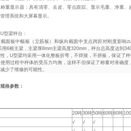
化称重显示器：具有清零、去皮、零点跟踪、显示毛重、净重、
机管理系统和大屏幕显示。
U型梁秤台：
横截面板中幅板（立筋板）和纵向截面中支点跨距对刚度影响zu
采用
6
根主梁，主梁厚
8mm
主梁高度
320mm
，秤台总高度达到
34
韧性，
U
型梁均采用一体化整板折弯，不焊接，不拼板，保证了秤
在使用过程中秤体的受压力均衡，这样不但保证了称量对准确度
和减少了维修的可能性。
衡规格参数：
20吨
30吨
50吨
60吨
80吨
10
√
√
√