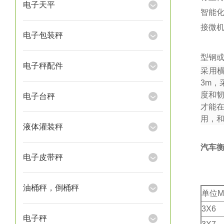
电子天平
智能
接微
电子包装秤
型钢或
电子秤配件
采用
3m
，
度和
电子台秤
才能
用，
液体灌装秤
汽车
电子皮带秤
油桶秤，倒桶秤
单位M
3X6
电子秤