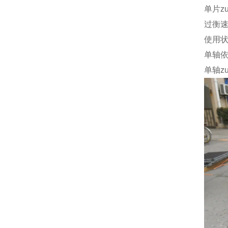
单片z
过衡
使用
单轴
单轴z