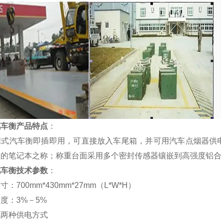
汽车衡产品特点
：
携式汽车衡即插即用，可直接放入车尾箱，并可用汽车点烟器供
中的笔记本之称；称重台面采用多个密封传感器镶嵌到高强度铝
汽车衡技术参数
：
尺寸：
700mm*430mm*27mm（L*W*H）
精度：
3%
－
5%
流两种供电方式