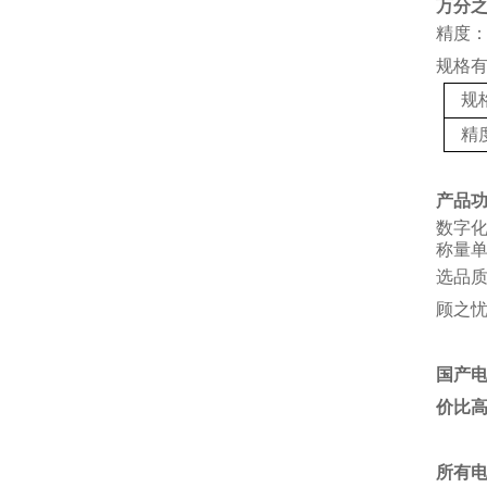
万分
精度：
规格
规
精
产品
数字
称量单
选品
顾之
国产
价比
所有