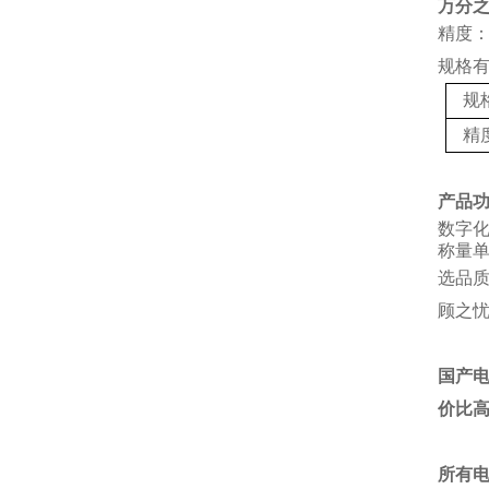
万分
精度：
规格
规
精
产品
数字
称量单
选品
顾之
国产
价比
所有