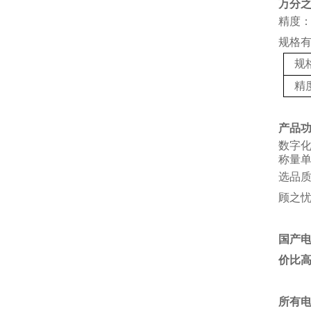
万分
精度：
规格
规
精
产品
数字
称量单
选品
顾之
国产
价比
所有