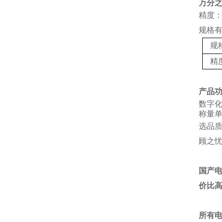
万分
精度：
规格
规
精
产品
数字
称量单
选品
顾之
国产
价比
所有