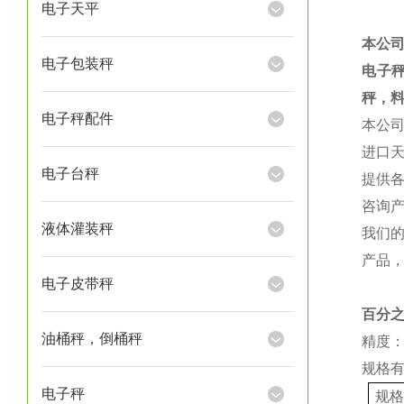
电子天平
本公
电子包装秤
电子
秤，
电子秤配件
本公
进口
电子台秤
提供
咨询
液体灌装秤
我们
产品
电子皮带秤
百分
油桶秤，倒桶秤
精度：
规格
电子秤
规