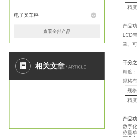
精
电子叉车秤
产品
查看全部产品
LCD
罩、
千分
相关文章
/ ARTICLE
精度：
规格
规
精
产品
数字
称量单