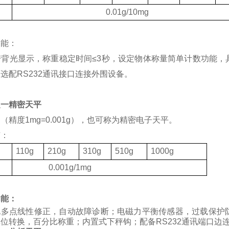
度
0.01g/10mg
功能：
带背光显示，称重稳定时间
≤3
秒，设定物体称量简单计数功能，
可选配
RS232
通讯接口连接外围设备。
之一精密天平
（精度1mg=0.001g），也可称为精密电子天平。
有：
格
110g
210g
310g
510g
1000g
度
0.001g/1mg
功能：
化多点线性修正，自动故障诊断；电磁力平衡传感器，过载保护
位转换，百分比称重；内置式下秤钩；配备RS232通讯端口边