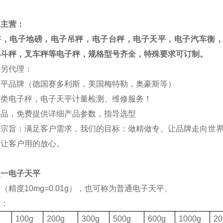
司主营：
秤，电子地磅，电子吊秤，电子台秤，电子天平，电子汽车衡
料斗秤，叉车秤等电子秤，规格型号齐全，特殊要求可订制。
司另代理：
天平品牌（德国赛多利斯，美国梅特勒，奥豪斯等）
各类电子秤，电子天平计量检测、维修服务！
产品，免费提供详细产品参数，指导选型
的宗旨：满足客户需求，我们的目标：做精做专、让品牌走向世界
，让客户用的放心。
之一电子天平
（精度10mg=0.01g），也可称为普通电子天平。
有：
格
100g
200g
300g
500g
600g
1000g
20