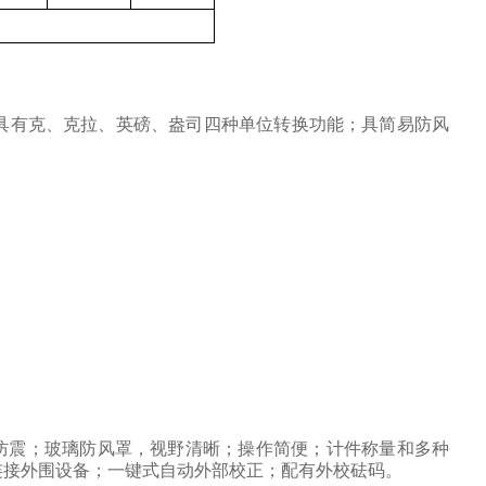
具有克、克拉、英磅、盎司四种单位转换功能；具简易防风
防震；玻璃防风罩，视野清晰；操作简便；计件称量和多种
连接外围设备；一键式自动外部校正；配有外校砝码。