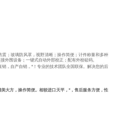
防震；玻璃防风罩，视野清晰；操作简便；计件称量和多种
连接外围设备；一键式自动外部校正；配有外校砝码。
直销，自产自销，*！专业的技术团队全国联保。解决您的后
美大方，操作简便。相较进口天平，*，售后服务方便，性