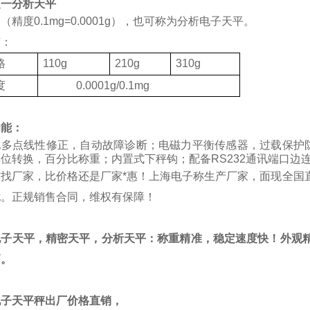
之一分析天平
（精度0.1mg=0.0001g），也可称为分析电子天平。
有：
格
110g
210g
310g
度
0.0001g/0.1mg
功能：
化多点线性修正，自动故障诊断；电磁力平衡传感器，过载保护
位转换，百分比称重；内置式下秤钩；配备RS232通讯端口边
质找厂家，比价格还是厂家*惠！上海电子称生产厂家，面现全国
忧。正规销售合同，维权有保障！
电子天平，精密天平，分析天平：称重精准，稳定速度快！外观精
高。
电子天平秤出厂价格直销，