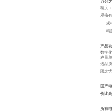
万分
精度：
规格
规
精
产品
数字
称量单
选品
顾之
国产
价比
所有