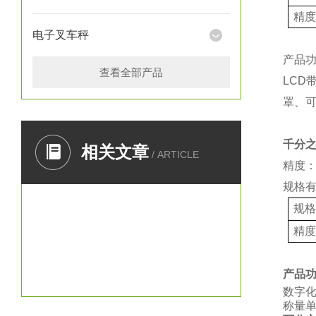
精
电子叉车秤
产品
查看全部产品
LCD
罩、
千分
相关文章
/ ARTICLE
精度：
规格
规
精
产品
数字
称量单