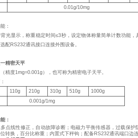
度
0.01g/10mg
功能：
带背光显示，称重稳定时间
≤3
秒，设定物体称量简单计数功能，
可选配
RS232
通讯接口连接外围设备。
之一精密天平
（精度1mg=0.001g），也可称为精密电子天平。
有：
格
110g
210g
310g
510g
1000g
度
0.001g/1mg
功能：
化多点线性修正，自动故障诊断；电磁力平衡传感器，过载保护
位转换，百分比称重；内置式下秤钩；配备RS232通讯端口边