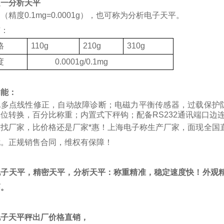
之一分析天平
（精度0.1mg=0.0001g），也可称为分析电子天平。
有：
格
110g
210g
310g
度
0.0001g/0.1mg
功能：
化多点线性修正，自动故障诊断；电磁力平衡传感器，过载保护
位转换，百分比称重；内置式下秤钩；配备RS232通讯端口边
质找厂家，比价格还是厂家*惠！上海电子称生产厂家，面现全国
忧。正规销售合同，维权有保障！
电子天平，精密天平，分析天平：称重精准，稳定速度快！外观精
高。
电子天平秤出厂价格直销，