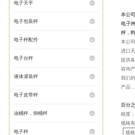
电子天平
本公
电子包装秤
电子
秤，
电子秤配件
本公
进口
电子台秤
提供
咨询
液体灌装秤
我们
产品
电子皮带秤
百分
油桶秤，倒桶秤
精度：
规格
电子秤
规