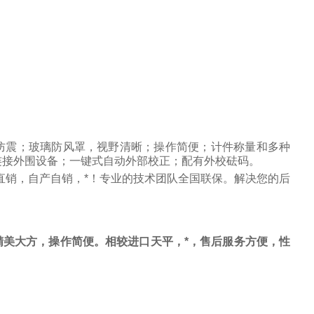
防震；玻璃防风罩，视野清晰；操作简便；计件称量和多种
连接外围设备；一键式自动外部校正；配有外校砝码。
直销，自产自销，*！专业的技术团队全国联保。解决您的后
美大方，操作简便。相较进口天平，*，售后服务方便，性