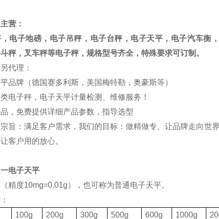
司主营：
秤，电子地磅，电子吊秤，电子台秤，电子天平，电子汽车衡
料斗秤，叉车秤等电子秤，规格型号齐全，特殊要求可订制。
司另代理：
天平品牌（德国赛多利斯，美国梅特勒，奥豪斯等）
各类电子秤，电子天平计量检测、维修服务！
产品，免费提供详细产品参数，指导选型
的宗旨：满足客户需求，我们的目标：做精做专、让品牌走向世界
，让客户用的放心。
之一电子天平
（精度10mg=0.01g），也可称为普通电子天平。
有：
格
100g
200g
300g
500g
600g
1000g
20