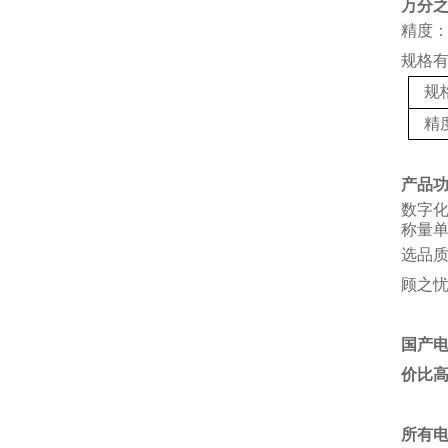
万分
精度：
规格
规
精
产品
数字
称量单
选品
顾之
国产
价比
所有