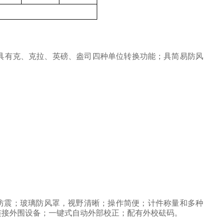
具有克、克拉、英磅、盎司四种单位转换功能；具简易防风
防震；玻璃防风罩，视野清晰；操作简便；计件称量和多种
连接外围设备；一键式自动外部校正；配有外校砝码。