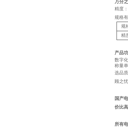
万分
精度：
规格
规
精
产品
数字
称量单
选品
顾之
国产
价比
所有