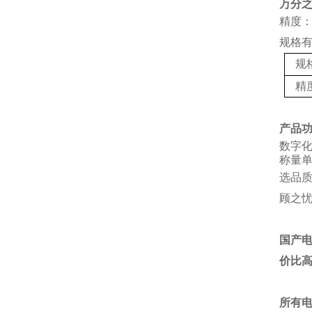
万分
精度：
规格
规
精
产品
数字
称量单
选品
顾之
国产
价比
所有