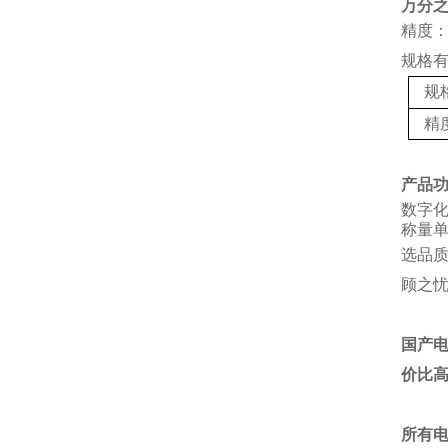
万分
精度：
规格
规
精
产品
数字
称量单
选品
顾之
国产
价比
所有