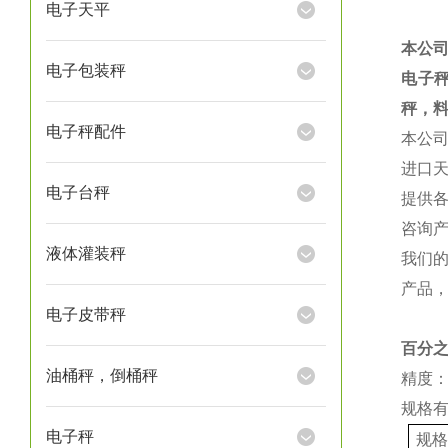
电子天平
本公
电子包装秤
电子
秤，
电子秤配件
本公
进口
电子台秤
提供
咨询
液体灌装秤
我们
产品
电子皮带秤
百分
油桶秤，倒桶秤
精度：
规格
电子秤
规