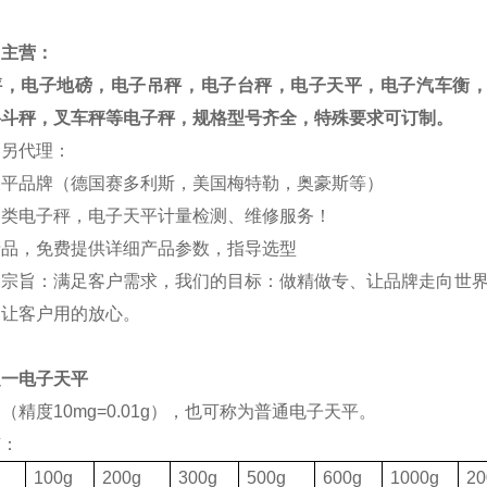
司主营：
秤，电子地磅，电子吊秤，电子台秤，电子天平，电子汽车衡
料斗秤，叉车秤等电子秤，规格型号齐全，特殊要求可订制。
司另代理：
天平品牌（德国赛多利斯，美国梅特勒，奥豪斯等）
各类电子秤，电子天平计量检测、维修服务！
产品，免费提供详细产品参数，指导选型
的宗旨：满足客户需求，我们的目标：做精做专、让品牌走向世界
，让客户用的放心。
之一电子天平
（精度10mg=0.01g），也可称为普通电子天平。
有：
格
100g
200g
300g
500g
600g
1000g
20