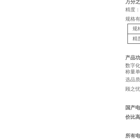
万分
精度：
规格
规
精
产品
数字
称量单
选品
顾之
国产
价比
所有