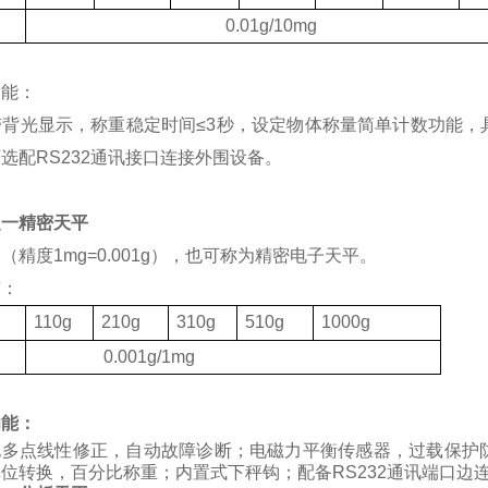
度
0.01g/10mg
功能：
带背光显示，称重稳定时间
≤3
秒，设定物体称量简单计数功能，
可选配
RS232
通讯接口连接外围设备。
之一精密天平
（精度1mg=0.001g），也可称为精密电子天平。
有：
格
110g
210g
310g
510g
1000g
度
0.001g/1mg
功能：
化多点线性修正，自动故障诊断；电磁力平衡传感器，过载保护
位转换，百分比称重；内置式下秤钩；配备RS232通讯端口边