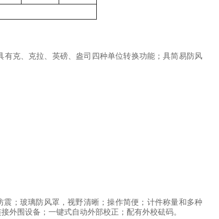
具有克、克拉、英磅、盎司四种单位转换功能；具简易防风
防震；玻璃防风罩，视野清晰；操作简便；计件称量和多种
连接外围设备；一键式自动外部校正；配有外校砝码。