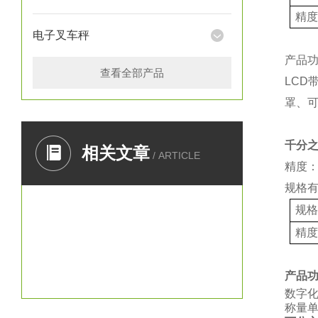
精
电子叉车秤
产品
查看全部产品
LCD
罩、
千分
相关文章
/ ARTICLE
精度：
规格
规
精
产品
数字
称量单