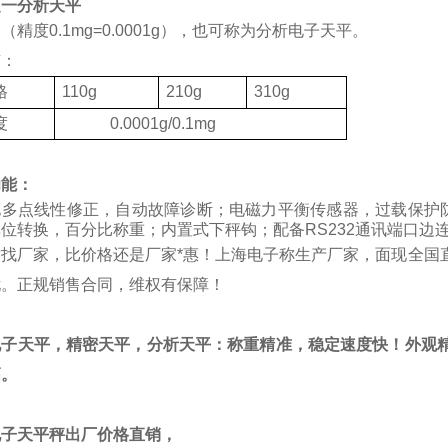
之一分析天平
（精度0.1mg=0.0001g），也可称为分析电子天平。
有：
格
110g
210g
310g
度
0.0001g/0.1mg
功能：
化多点线性修正，自动故障诊断；电磁力平衡传感器，过载保护
位转换，百分比称重；内置式下秤钩；配备RS232通讯端口边
质找厂家，比价格还是厂家*惠！上海电子称生产厂家，面现全国
忧。正规销售合同，维权有保障！
电子天平，精密天平，分析天平：称重精准，稳定速度快！外观精
高。
电子天平秤出厂价格直销，