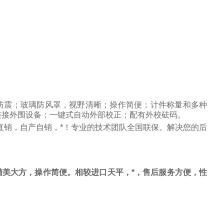
防震；玻璃防风罩，视野清晰；操作简便；计件称量和多种
连接外围设备；一键式自动外部校正；配有外校砝码。
直销，自产自销，*！专业的技术团队全国联保。解决您的后
美大方，操作简便。相较进口天平，*，售后服务方便，性