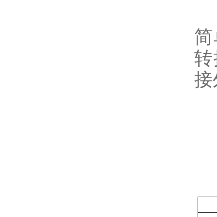
L
简
转
接
千
精
平
规
规