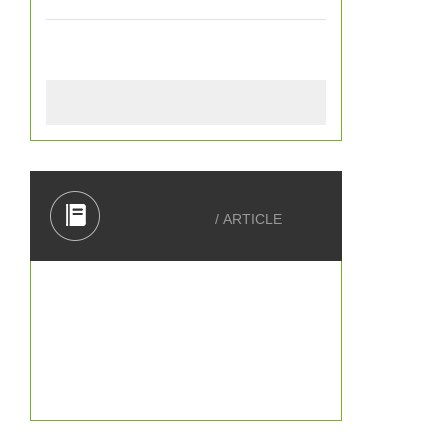
电
电子叉车秤
平
查看全部产品
系
秤
本
相关文章
/ ARTICLE
进
等
提
咨
我