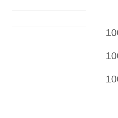
电子天平
（
电子包装秤
10
电子秤配件
电子台秤
10
液体灌装秤
10
电子皮带秤
所
油桶秤，倒桶秤
本
电子秤