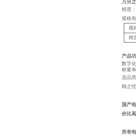
万分
精度：
规格
规
精
产品
数字
称量单
选品
顾之
国产
价比
所有