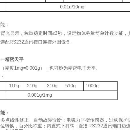
度
0.01g/10mg
功能：
带背光显示，称重稳定时间
≤3
秒，设定物体称量简单计数功能，
可选配
RS232
通讯接口连接外围设备。
之一精密天平
（精度1mg=0.001g），也可称为精密电子天平。
有：
格
110g
210g
310g
510g
1000g
度
0.001g/1mg
功能：
化多点线性修正，自动故障诊断；电磁力平衡传感器，过载保护
位转换，百分比称重；内置式下秤钩；配备RS232通讯端口边