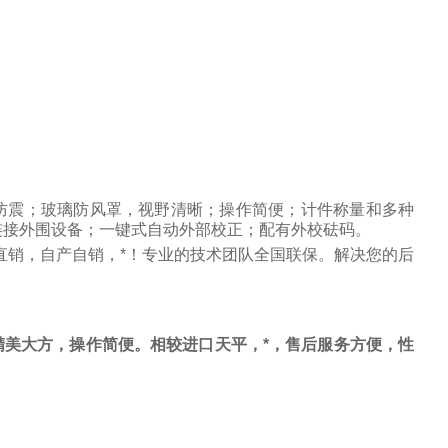
防震；玻璃防风罩，视野清晰；操作简便；计件称量和多种
连接外围设备；一键式自动外部校正；配有外校砝码。
直销，自产自销，*！专业的技术团队全国联保。解决您的后
美大方，操作简便。相较进口天平，*，售后服务方便，性