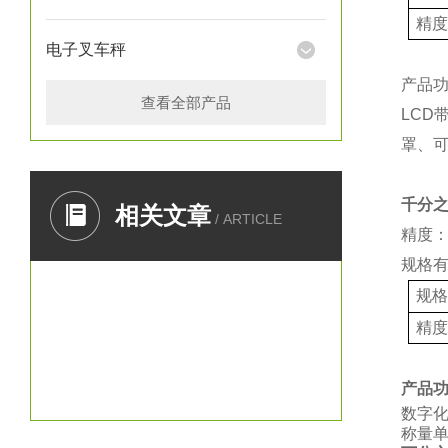
精
电子叉车秤
产品
查看全部产品
LCD
罩、
千分
相关文章
/ ARTICLE
精度：
规格
规
精
产品
数字
称量单