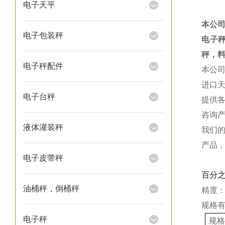
电子天平
本公
电子包装秤
电子
秤，
电子秤配件
本公
进口
电子台秤
提供
咨询
液体灌装秤
我们
产品
电子皮带秤
百分
油桶秤，倒桶秤
精度：
规格
电子秤
规