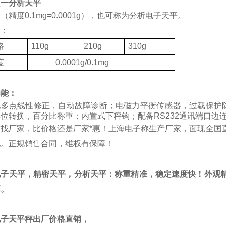
之一分析天平
（精度0.1mg=0.0001g），也可称为分析电子天平。
有：
格
110g
210g
310g
度
0.0001g/0.1mg
功能：
化多点线性修正，自动故障诊断；电磁力平衡传感器，过载保护
位转换，百分比称重；内置式下秤钩；配备RS232通讯端口边
质找厂家，比价格还是厂家*惠！上海电子称生产厂家，面现全国
忧。正规销售合同，维权有保障！
电子天平，精密天平，分析天平：称重精准，稳定速度快！外观精
高。
电子天平秤出厂价格直销，