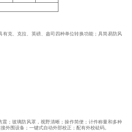
具有克、克拉、英磅、盎司四种单位转换功能；具简易防风
防震；玻璃防风罩，视野清晰；操作简便；计件称量和多种
连接外围设备；一键式自动外部校正；配有外校砝码。