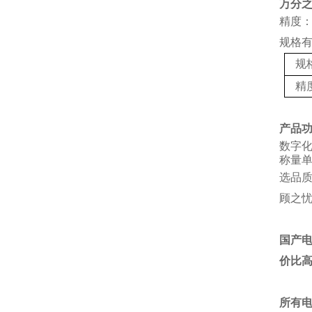
万分
精度：
规格
规
精
产品
数字
称量单
选品
顾之
国产
价比
所有