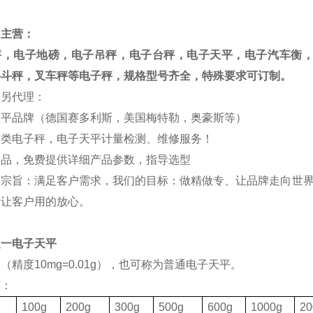
司主营：
秤，电子地磅，电子吊秤，电子台秤，电子天平，电子汽车衡
料斗秤，叉车秤等电子秤，规格型号齐全，特殊要求可订制。
司另代理：
天平品牌（德国赛多利斯，美国梅特勒，奥豪斯等）
各类电子秤，电子天平计量检测、维修服务！
产品，免费提供详细产品参数，指导选型
的宗旨：满足客户需求，我们的目标：做精做专、让品牌走向世界
，让客户用的放心。
之一电子天平
（精度10mg=0.01g），也可称为普通电子天平。
有：
格
100g
200g
300g
500g
600g
1000g
20