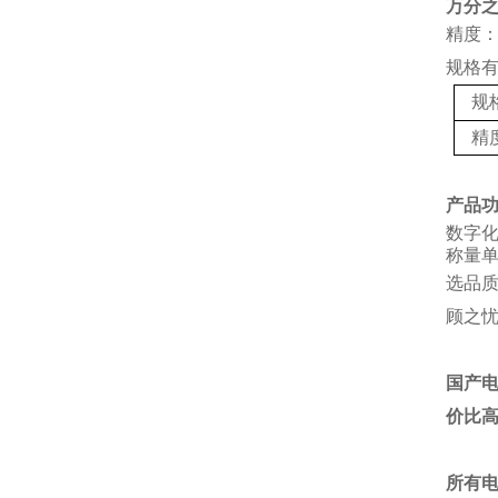
万分
精度：
规格
规
精
产品
数字
称量单
选品
顾之
国产
价比
所有