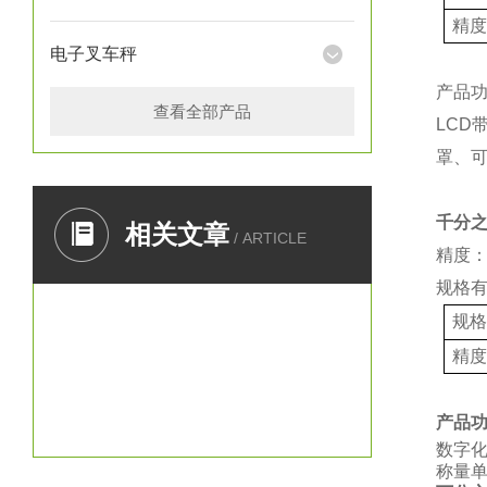
精
电子叉车秤
产品
查看全部产品
LCD
罩、
千分
相关文章
/ ARTICLE
精度：
规格
规
精
产品
数字
称量单