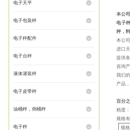
电子天平
本公
电子包装秤
电子
秤，
电子秤配件
本公
进口
电子台秤
提供
咨询
液体灌装秤
我们
产品
电子皮带秤
百分
油桶秤，倒桶秤
精度：
规格
电子秤
规