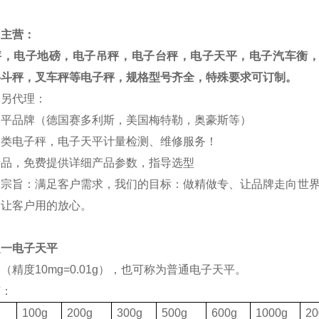
司主营：
秤，电子地磅，电子吊秤，电子台秤，电子天平，电子汽车衡
料斗秤，叉车秤等电子秤，规格型号齐全，特殊要求可订制。
司另代理：
天平品牌（德国赛多利斯，美国梅特勒，奥豪斯等）
各类电子秤，电子天平计量检测、维修服务！
产品，免费提供详细产品参数，指导选型
的宗旨：满足客户需求，我们的目标：做精做专、让品牌走向世界
，让客户用的放心。
之一电子天平
（精度10mg=0.01g），也可称为普通电子天平。
有：
格
100g
200g
300g
500g
600g
1000g
20