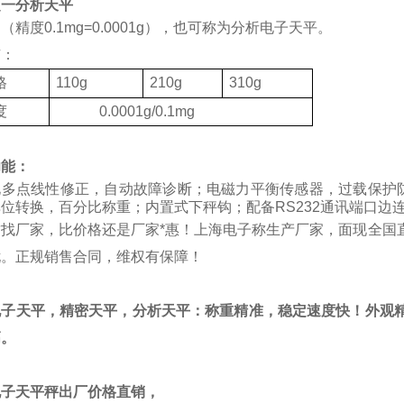
之一分析天平
（精度0.1mg=0.0001g），也可称为分析电子天平。
有：
格
110g
210g
310g
度
0.0001g/0.1mg
功能：
化多点线性修正，自动故障诊断；电磁力平衡传感器，过载保护
位转换，百分比称重；内置式下秤钩；配备RS232通讯端口边
质找厂家，比价格还是厂家*惠！上海电子称生产厂家，面现全国
忧。正规销售合同，维权有保障！
电子天平，精密天平，分析天平：称重精准，稳定速度快！外观精
高。
电子天平秤出厂价格直销，