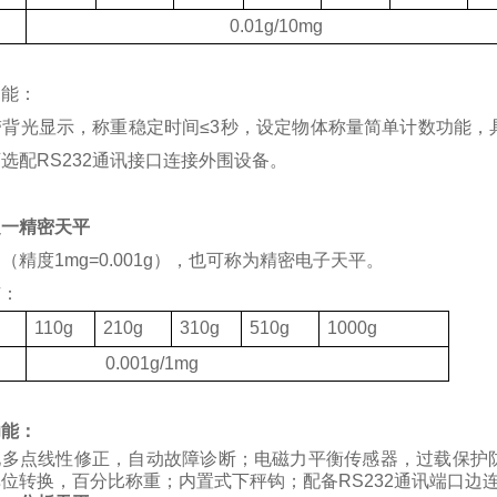
度
0.01g/10mg
功能：
带背光显示，称重稳定时间
≤3
秒，设定物体称量简单计数功能，
可选配
RS232
通讯接口连接外围设备。
之一精密天平
（精度1mg=0.001g），也可称为精密电子天平。
有：
格
110g
210g
310g
510g
1000g
度
0.001g/1mg
功能：
化多点线性修正，自动故障诊断；电磁力平衡传感器，过载保护
位转换，百分比称重；内置式下秤钩；配备RS232通讯端口边