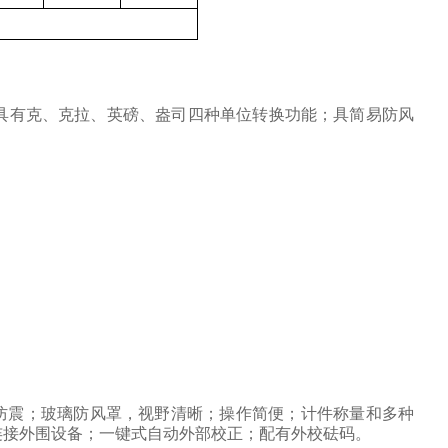
具有克、克拉、英磅、盎司四种单位转换功能；具简易防风
防震；玻璃防风罩，视野清晰；操作简便；计件称量和多种
连接外围设备；一键式自动外部校正；配有外校砝码。