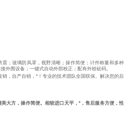
防震；玻璃防风罩，视野清晰；操作简便；计件称量和多种
连接外围设备；一键式自动外部校正；配有外校砝码。
直销，自产自销，*！专业的技术团队全国联保。解决您的后
美大方，操作简便。相较进口天平，*，售后服务方便，性