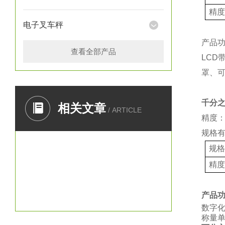
精
电子叉车秤
产品
查看全部产品
LCD
罩、
千分
相关文章
/ ARTICLE
精度：
规格
规
精
产品
数字
称量单