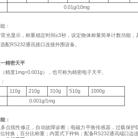
度
0.01g/10mg
功能：
带背光显示，称重稳定时间
≤3
秒，设定物体称量简单计数功能，
可选配
RS232
通讯接口连接外围设备。
之一精密天平
（精度1mg=0.001g），也可称为精密电子天平。
有：
格
110g
210g
310g
510g
1000g
度
0.001g/1mg
功能：
化多点线性修正，自动故障诊断；电磁力平衡传感器，过载保护
位转换，百分比称重；内置式下秤钩；配备RS232通讯端口边