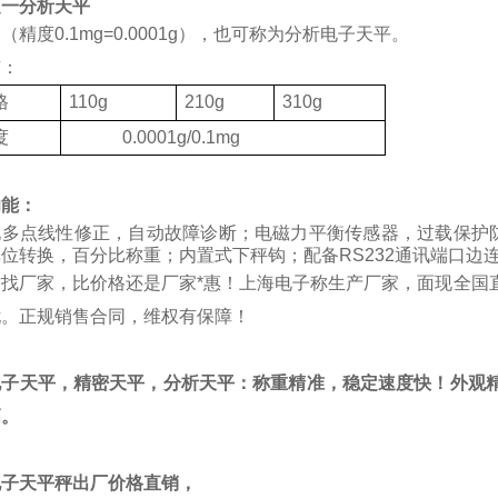
之一分析天平
（精度0.1mg=0.0001g），也可称为分析电子天平。
有：
格
110g
210g
310g
度
0.0001g/0.1mg
功能：
化多点线性修正，自动故障诊断；电磁力平衡传感器，过载保护
位转换，百分比称重；内置式下秤钩；配备RS232通讯端口边
质找厂家，比价格还是厂家*惠！上海电子称生产厂家，面现全国
忧。正规销售合同，维权有保障！
电子天平，精密天平，分析天平：称重精准，稳定速度快！外观精
高。
电子天平秤出厂价格直销，