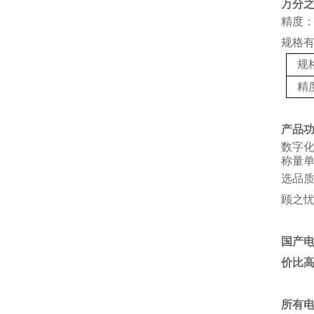
万分
精度：
规格
规
精
产品
数字
称量单
选品
顾之
国产
价比
所有