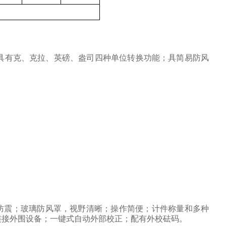
具有克、克拉、英磅、盎司四种单位转换功能；具简易防风
防震；玻璃防风罩，视野清晰；操作简便；计件称量和多种
连接外围设备；一键式自动外部校正；配有外校砝码。