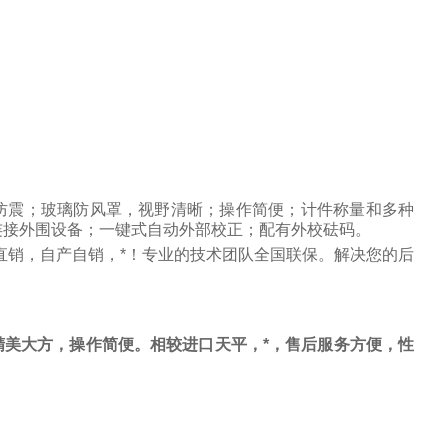
防震；玻璃防风罩，视野清晰；操作简便；计件称量和多种
连接外围设备；一键式自动外部校正；配有外校砝码。
直销，自产自销，*！专业的技术团队全国联保。解决您的后
美大方，操作简便。相较进口天平，*，售后服务方便，性