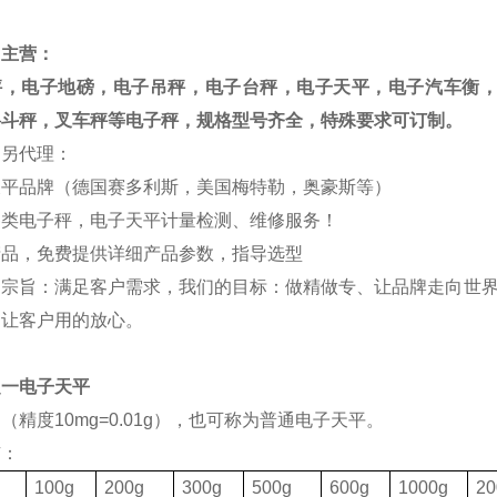
司主营：
秤，电子地磅，电子吊秤，电子台秤，电子天平，电子汽车衡
料斗秤，叉车秤等电子秤，规格型号齐全，特殊要求可订制。
司另代理：
天平品牌（德国赛多利斯，美国梅特勒，奥豪斯等）
各类电子秤，电子天平计量检测、维修服务！
产品，免费提供详细产品参数，指导选型
的宗旨：满足客户需求，我们的目标：做精做专、让品牌走向世界
，让客户用的放心。
之一电子天平
（精度10mg=0.01g），也可称为普通电子天平。
有：
格
100g
200g
300g
500g
600g
1000g
20