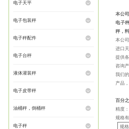
电子天平
本公
电子包装秤
电子
秤，
电子秤配件
本公
进口
电子台秤
提供
咨询
液体灌装秤
我们
产品
电子皮带秤
百分
油桶秤，倒桶秤
精度：
规格
电子秤
规