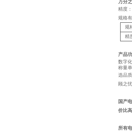
万分
精度：
规格
规
精
产品
数字
称量单
选品
顾之
国产
价比
所有