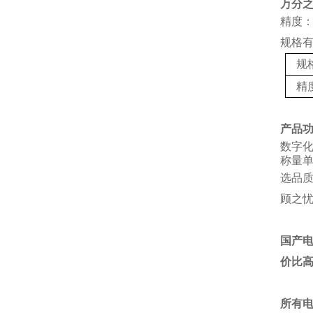
万分
精度：
规格
规
精
产品
数字
称量单
选品
顾之
国产
价比
所有