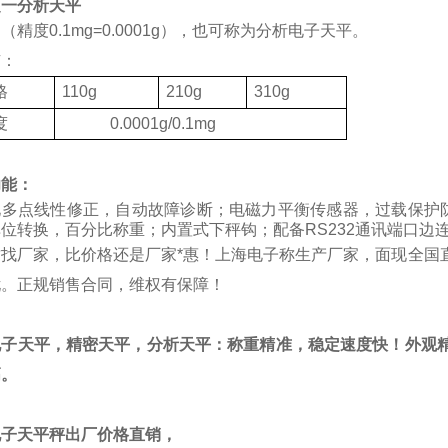
之一分析天平
（精度0.1mg=0.0001g），也可称为分析电子天平。
有：
格
110g
210g
310g
度
0.0001g/0.1mg
功能：
化多点线性修正，自动故障诊断；电磁力平衡传感器，过载保护
位转换，百分比称重；内置式下秤钩；配备RS232通讯端口边
质找厂家，比价格还是厂家*惠！上海电子称生产厂家，面现全国
忧。正规销售合同，维权有保障！
电子天平，精密天平，分析天平：称重精准，稳定速度快！外观精
高。
电子天平秤出厂价格直销，