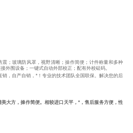
防震；玻璃防风罩，视野清晰；操作简便；计件称量和多种
连接外围设备；一键式自动外部校正；配有外校砝码。
直销，自产自销，*！专业的技术团队全国联保。解决您的后
美大方，操作简便。相较进口天平，*，售后服务方便，性