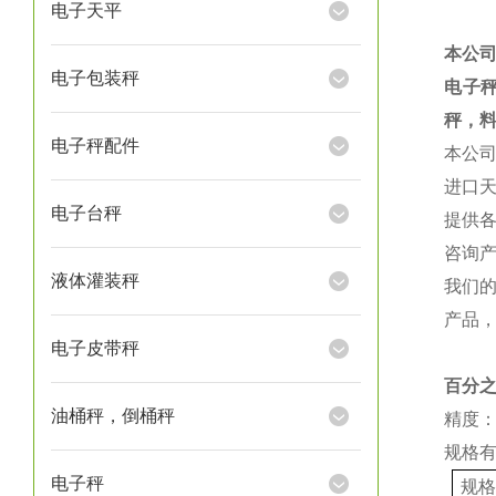
电子天平
本公
电子包装秤
电子
秤，
电子秤配件
本公
进口
电子台秤
提供
咨询
液体灌装秤
我们
产品
电子皮带秤
百分
油桶秤，倒桶秤
精度：
规格
电子秤
规