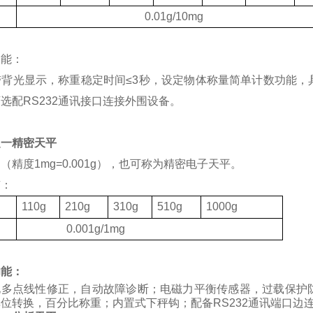
度
0.01g/10mg
功能：
带背光显示，称重稳定时间
≤3
秒，设定物体称量简单计数功能，
可选配
RS232
通讯接口连接外围设备。
之一精密天平
（精度1mg=0.001g），也可称为精密电子天平。
有：
格
110g
210g
310g
510g
1000g
度
0.001g/1mg
功能：
化多点线性修正，自动故障诊断；电磁力平衡传感器，过载保护
位转换，百分比称重；内置式下秤钩；配备RS232通讯端口边