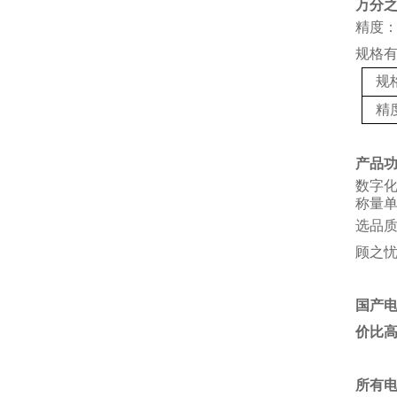
万分
精度：
规格
规
精
产品
数字
称量单
选品
顾之
国产
价比
所有