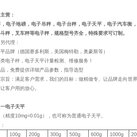
司主营：
秤，电子地磅，电子吊秤，电子台秤，电子天平，电子汽车衡
料斗秤，叉车秤等电子秤，规格型号齐全，特殊要求可订制。
司另代理：
天平品牌（德国赛多利斯，美国梅特勒，奥豪斯等）
各类电子秤，电子天平计量检测、维修服务！
产品，免费提供详细产品参数，指导选型
的宗旨：满足客户需求，我们的目标：做精做专、让品牌走向世界
，让客户用的放心。
之一电子天平
（精度10mg=0.01g），也可称为普通电子天平。
有：
格
100g
200g
300g
500g
600g
1000g
20