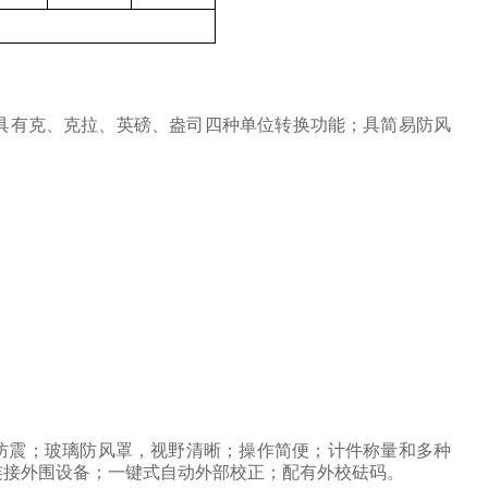
具有克、克拉、英磅、盎司四种单位转换功能；具简易防风
防震；玻璃防风罩，视野清晰；操作简便；计件称量和多种
连接外围设备；一键式自动外部校正；配有外校砝码。