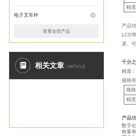
精
电子叉车秤
产品
查看全部产品
LCD
罩、
千分
相关文章
/ ARTICLE
精度：
规格
规
精
产品
数字
称量单