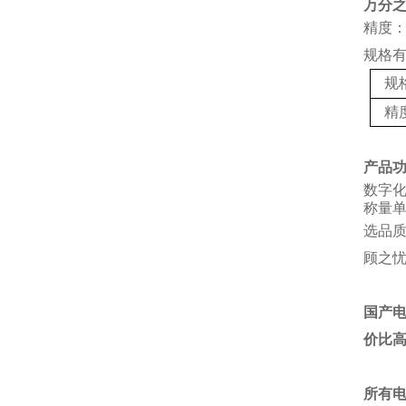
万分
精度：
规格
规
精
产品
数字
称量单
选品
顾之
国产
价比
所有