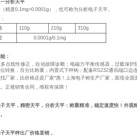
之一分析天平
（精度0.1mg=0.0001g），也可称为分析电子天平。
有：
格
110g
210g
310g
度
0.0001g/0.1mg
功能：
化多点线性修正，自动故障诊断；电磁力平衡传感器，过载保护
位转换，百分比称重；内置式下秤钩；配备RS232通讯端口边
质找厂家，比价格还是厂家*惠！上海电子称生产厂家，面现全国
忧。正规销售合同，维权有保障！
电子天平，精密天平，分析天平：称重精准，稳定速度快！外观精
高。
电子天平秤出厂价格直销，