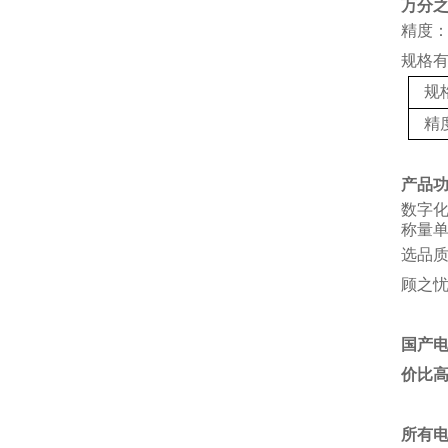
万分
精度：
规格
规
精
产品
数字
称量单
选品
顾之
国产
价比
所有