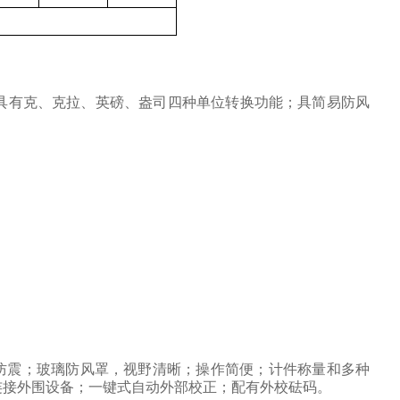
具有克、克拉、英磅、盎司四种单位转换功能；具简易防风
防震；玻璃防风罩，视野清晰；操作简便；计件称量和多种
连接外围设备；一键式自动外部校正；配有外校砝码。