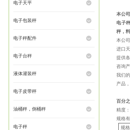
电子天平
本公
电子包装秤
电子
秤，
电子秤配件
本公
进口
电子台秤
提供
咨询
液体灌装秤
我们
产品
电子皮带秤
百分
油桶秤，倒桶秤
精度：
规格
电子秤
规