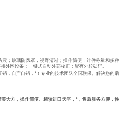
防震；玻璃防风罩，视野清晰；操作简便；计件称量和多种
连接外围设备；一键式自动外部校正；配有外校砝码。
直销，自产自销，*！专业的技术团队全国联保。解决您的后
美大方，操作简便。相较进口天平，*，售后服务方便，性