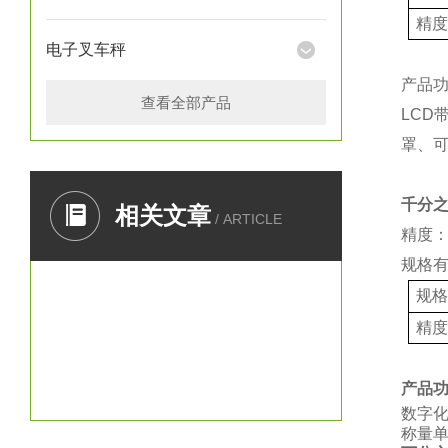
精
电子叉车秤
产品
查看全部产品
LCD
罩、
千分
相关文章
/ ARTICLE
精度：
规格
规
精
产品
数字
称量单