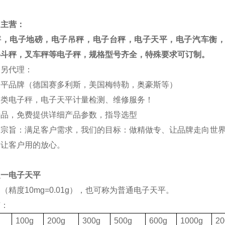
司主营：
秤，电子地磅，电子吊秤，电子台秤，电子天平，电子汽车衡
料斗秤，叉车秤等电子秤，规格型号齐全，特殊要求可订制。
司另代理：
天平品牌（德国赛多利斯，美国梅特勒，奥豪斯等）
各类电子秤，电子天平计量检测、维修服务！
产品，免费提供详细产品参数，指导选型
的宗旨：满足客户需求，我们的目标：做精做专、让品牌走向世界
，让客户用的放心。
之一电子天平
（精度10mg=0.01g），也可称为普通电子天平。
有：
格
100g
200g
300g
500g
600g
1000g
20