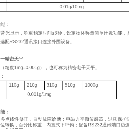
度
0.01g/10mg
功能：
带背光显示，称重稳定时间
≤3
秒，设定物体称量简单计数功能，
可选配
RS232
通讯接口连接外围设备。
之一精密天平
（精度1mg=0.001g），也可称为精密电子天平。
有：
格
110g
210g
310g
510g
1000g
度
0.001g/1mg
功能：
化多点线性修正，自动故障诊断；电磁力平衡传感器，过载保护
位转换，百分比称重；内置式下秤钩；配备RS232通讯端口边