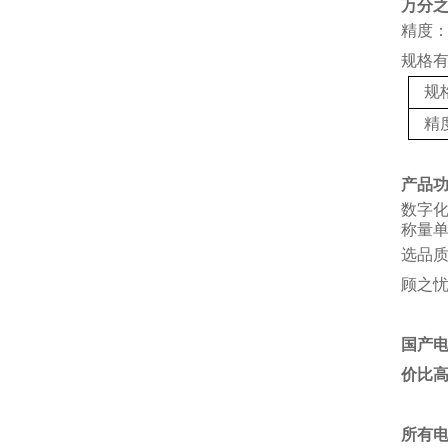
万分
精度：
规格
规
精
产品
数字
称量单
选品
顾之
国产
价比
所有