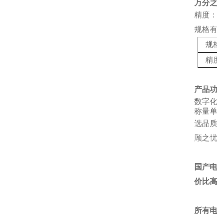
万分
精度：
规格
规
精
产品
数字
称量单
选品
顾之
国产
价比
所有