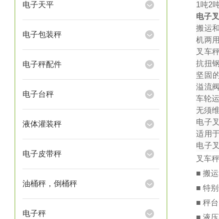
电子天平
1
吨
2
电子
搬运
电子包装秤
机两
叉车秤
抗扭
电子秤配件
坚固
溢流
电子台秤
车轮
无须
电子
液体灌装秤
适用
电子
电子皮带秤
叉车
■ 搬
油桶秤，倒桶秤
■ 特
■ 秤
电子秤
■ 液