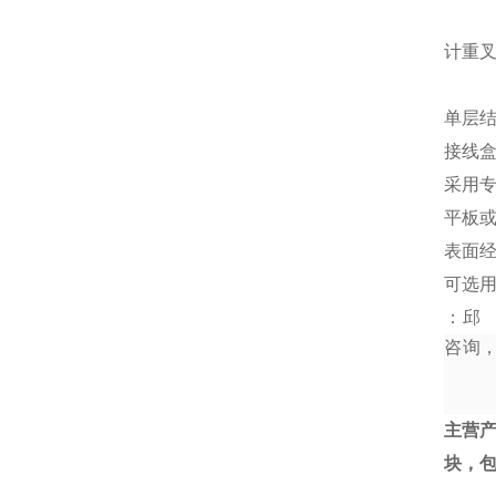
计重
单层结
接线
采用
平板
表面
可选
：邱
咨询
主营
块，