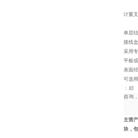
计重
单层结
接线
采用
平板
表面
可选
：邱
咨询
主营
块，