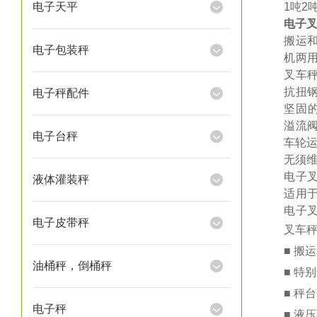
电子天平
1
吨
2
电子
搬运
电子包装秤
机两
叉车秤
抗扭
电子秤配件
坚固
溢流
电子台秤
车轮
无须
电子
液体灌装秤
适用
电子
电子皮带秤
叉车
■ 搬
油桶秤，倒桶秤
■ 特
■ 秤
电子秤
■ 液