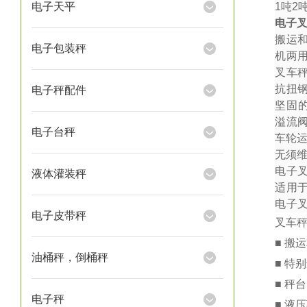
电子天平
1
吨
2
电子
搬运
电子包装秤
机两
叉车秤
抗扭
电子秤配件
坚固
溢流
电子台秤
车轮
无须
电子
液体灌装秤
适用
电子
电子皮带秤
叉车
■ 搬
油桶秤，倒桶秤
■ 特
■ 秤
电子秤
■ 液