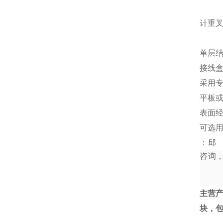
计重
单层结
接线
采用
平板
表面
可选
：邱
咨询
主营
块，