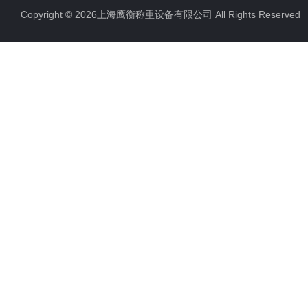
Copyright © 2026上海鹰衡称重设备有限公司 All Rights Reserv
电子汽车衡
电子天平
电子包装秤
电子秤配件
电子台秤
液体灌装秤
电子皮带秤
油桶秤，倒桶秤
电子秤
电子叉车秤