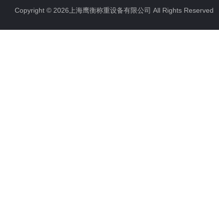
Copyright © 2026上海鹰衡称重设备有限公司 All Rights Reserv
电子汽车衡
电子天平
电子包装秤
电子秤配件
电子台秤
液体灌装秤
电子皮带秤
油桶秤，倒桶秤
电子秤
电子叉车秤