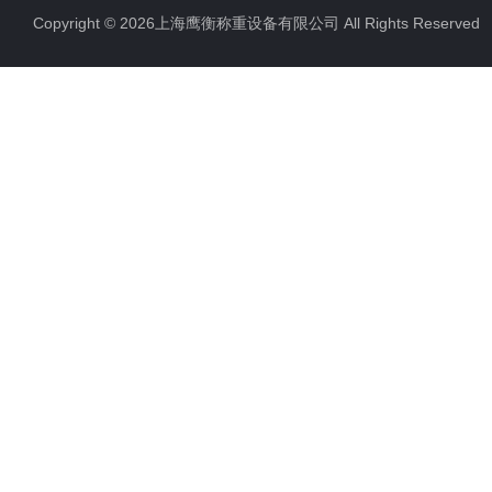
Copyright © 2026上海鹰衡称重设备有限公司 All Rights Reserv
电子汽车衡
电子天平
电子包装秤
电子秤配件
电子台秤
液体灌装秤
电子皮带秤
油桶秤，倒桶秤
电子秤
电子叉车秤