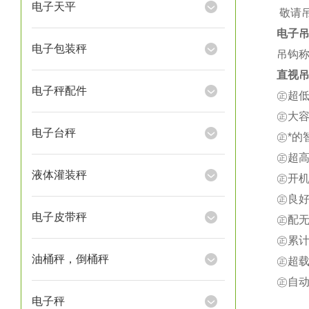
电子天平
★
敬请
电子
电子包装秤
吊钩称
直视吊
电子秤配件
㊣超
㊣大
电子台秤
㊣*
㊣超
液体灌装秤
㊣开
㊣良
电子皮带秤
㊣配
㊣累
油桶秤，倒桶秤
㊣超载
㊣自
电子秤