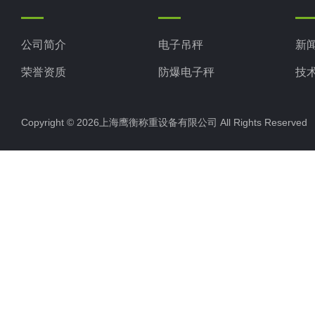
公司简介
电子吊秤
新
荣誉资质
防爆电子秤
技
电子地磅秤
Copyright © 2026上海鹰衡称重设备有限公司 All Rights Reserv
电子汽车衡
电子天平
电子包装秤
电子秤配件
电子台秤
液体灌装秤
电子皮带秤