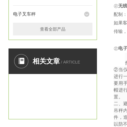
㊣
无
电子叉车秤
配制：
如果
查看全部产品
传输
㊣
电
一、
相关文章
/ ARTICLE
②
当
进行
要用
帽进
置。
二、
吊秤
件，
以防