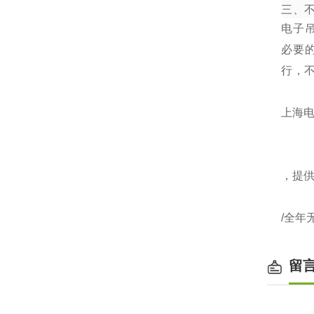
三、
电子
必要
行，
上海电
，提
/全年
留