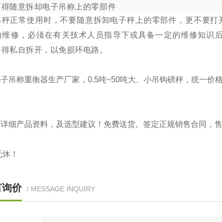
不得随意拆却电子吊称上的零部件
吊秤正常使用时，不要随意拆卸电子秤上的零部件，更不要打
的维修，必须在有关技术人员指导下或具备一定的维修知识
不得私自拆开，以免损环电路。
子吊称重衡器生产厂家，0.5吨~50吨大、小吊钩磅秤，统一
供详细产品资料，及选型建议！免费送货。签定正规销售合同，
无休！
言询价
/ MESSAGE INQUIRY