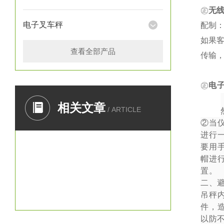
㊣
无
电子叉车秤
配制：
如果
查看全部产品
传输
㊣
电
一、
相关文章
/ ARTICLE
②
当
进行
要用
帽进
置。
二、
吊秤
件，
以防