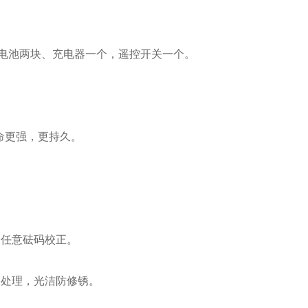
电电池两块、充电器一个，遥控开关一个。
命更强，更持久。
、任意砝码校正。
铬处理，光洁防修锈。