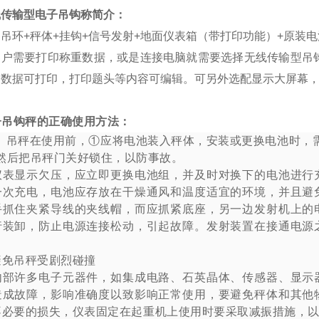
线传输型电子吊钩称简介：
吊环+秤体+挂钩+信号发射+地面仪表箱（带打印功能）+原装
客户需要打印称重数据，或是连接电脑就需要选择无线传输型吊
，数据可打印，打印题头等内容可编辑。可另外选配显示大屏幕
子吊钩秤的正确使用方法：
吊秤在使用前，①应将电池装入秤体，安装或更换电池时，
然后把吊秤门关好锁住，以防事故。
仪表显示欠压，应立即更换电池组，并及时对换下的电池进行
一次充电，电池应存放在干燥通风和温度适宜的环境，并且避
手抓住夹紧导线的夹线帽，而应抓紧底座，另一边发射机上的
行装卸，防止电源连接松动，引起故障。发射装置在接通电源
避免吊秤受剧烈碰撞
内部许多电子元器件，如集成电路、石英晶体、传感器、显示
造成故障，影响准确度以致影响正常使用，要避免秤体和其他
不必要的损失，仪表固定在起重机上使用时要采取减振措施，