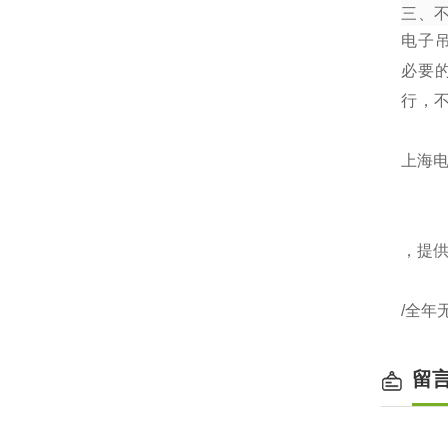
三、
电子
必要
行，
上海电
，提
/全年
留