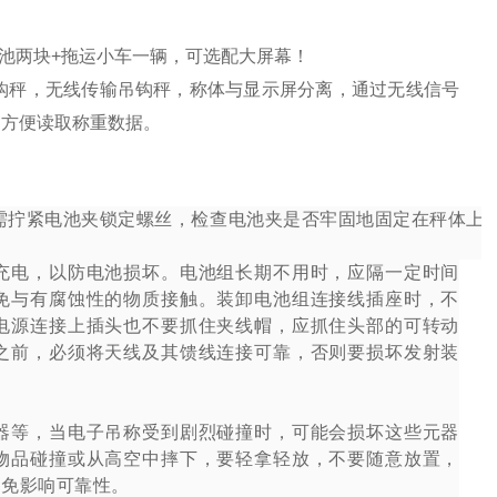
电池两块+拖运小车一辆，可选配大屏幕！
钩秤，无线传输吊钩秤，称体与显示屏分离，通过无线信号
，方便读取称重数据。
需拧紧电池夹锁定螺丝，检查电池夹是否牢固地固定在秤体上
充电，以防电池损坏。电池组长期不用时，应隔一定时间
免与有腐蚀性的物质接触。装卸电池组连接线插座时，不
电源连接上插头也不要抓住夹线帽，应抓住头部的可转动
之前，必须将天线及其馈线连接可靠，否则要损坏发射装
器等，当电子吊称受到剧烈碰撞时，可能会损坏这些元器
物品碰撞或从高空中摔下，要轻拿轻放，不要随意放置，
以免影响可靠性。