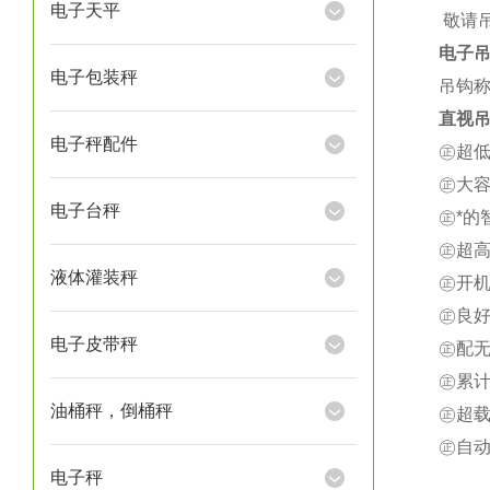
电子天平
★
敬请
电子
电子包装秤
吊钩称
直视吊
电子秤配件
㊣超
㊣大
电子台秤
㊣*
㊣超
液体灌装秤
㊣开
㊣良
电子皮带秤
㊣配
㊣累
油桶秤，倒桶秤
㊣超载
㊣自
电子秤