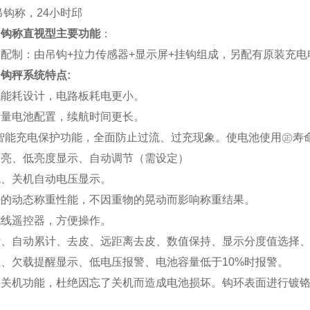
吊钩称，24小时邱
吊钩称直视型主要功能
：
配制：由吊钩+拉力传感器+显示屏+挂钩组成，另配有原装充
钩秤系统特点:
低能耗设计，电路板耗电更小。
容量电池配置，续航时间更长。
的智能充电保护功能，全面防止过流、过充现象。使电池使用㊣寿
高亮、低亮度显示、自动调节（需设定）
机、关机自动电压显示。
好的动态称重性能，不因重物的晃动而影响称重结果。
无线遥控器，方便操作。
计、自动累计、去皮、远距离去皮、数值保持、显示分度值选择
、欠载提醒显示、低电压报警、电池容量低于10%时报警。
动关机功能，杜绝因忘了关机而造成电池损坏。钩环表面进行镀