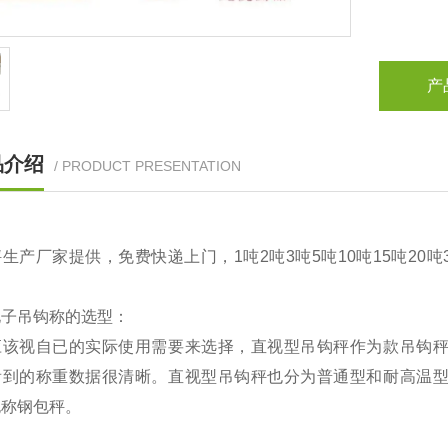
产
品介绍
/ PRODUCT PRESENTATION
生产厂家提供，免费快递上门，1吨2吨3吨5吨10吨15吨20
电子吊钩称的选型：
应该视自已的实际使用需要来选择，直视型吊钩秤作为款吊钩
看到的称重数据很清晰。直视型吊钩秤也分为普通型和耐高温
也称钢包秤。