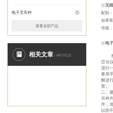
㊣
无
电子叉车秤
配制：
如果
查看全部产品
传输
㊣
电
一、
相关文章
/ ARTICLE
②
当
进行
要用
帽进
置。
二、
吊秤
件，
以防