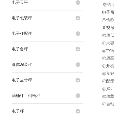
电子天平
★
敬请
电子
电子包装秤
吊钩称
直视吊
电子秤配件
㊣超
㊣大
电子台秤
㊣*
㊣超
液体灌装秤
㊣开
㊣良
电子皮带秤
㊣配
㊣累
油桶秤，倒桶秤
㊣超载
㊣自
电子秤