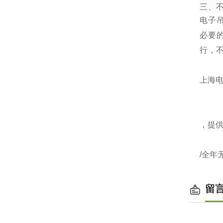
三、
电子
必要
行，
上海电
，提
/全年
留