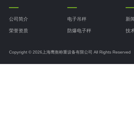
公司简介
电子吊秤
新
荣誉资质
防爆电子秤
技
电子地磅秤
Copyright © 2026上海鹰衡称重设备有限公司 All Rights Reserv
电子汽车衡
电子天平
电子包装秤
电子秤配件
电子台秤
液体灌装秤
电子皮带秤