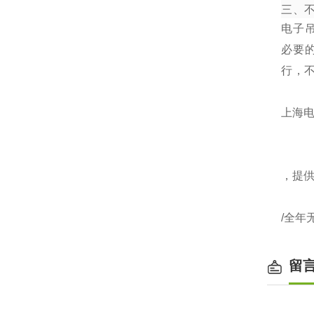
三、
电子
必要
行，
上海电
，提
/全年
留