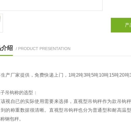
产
品介绍
/ PRODUCT PRESENTATION
生产厂家提供，免费快递上门，1吨2吨3吨5吨10吨15吨20
电子吊钩称的选型：
应该视自已的实际使用需要来选择，直视型吊钩秤作为款吊钩
看到的称重数据很清晰。直视型吊钩秤也分为普通型和耐高温
也称钢包秤。