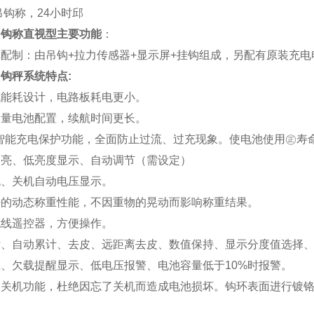
吊钩称，24小时邱
吊钩称直视型主要功能
：
配制：由吊钩+拉力传感器+显示屏+挂钩组成，另配有原装充
钩秤系统特点:
低能耗设计，电路板耗电更小。
容量电池配置，续航时间更长。
的智能充电保护功能，全面防止过流、过充现象。使电池使用㊣寿
高亮、低亮度显示、自动调节（需设定）
机、关机自动电压显示。
好的动态称重性能，不因重物的晃动而影响称重结果。
无线遥控器，方便操作。
计、自动累计、去皮、远距离去皮、数值保持、显示分度值选择
、欠载提醒显示、低电压报警、电池容量低于10%时报警。
动关机功能，杜绝因忘了关机而造成电池损坏。钩环表面进行镀