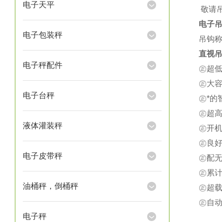
电子天平
★
敬请
电子
电子包装秤
吊钩称
直视吊
电子秤配件
㊣超
㊣大
电子台秤
㊣*
㊣超
液体灌装秤
㊣开
㊣良
电子皮带秤
㊣配
㊣累
油桶秤，倒桶秤
㊣超载
㊣自
电子秤