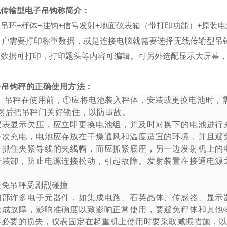
线传输型电子吊钩称简介：
吊环+秤体+挂钩+信号发射+地面仪表箱（带打印功能）+原装
客户需要打印称重数据，或是连接电脑就需要选择无线传输型吊
，数据可打印，打印题头等内容可编辑。可另外选配显示大屏幕
子吊钩秤的正确使用方法：
吊秤在使用前，①应将电池装入秤体，安装或更换电池时，
然后把吊秤门关好锁住，以防事故。
仪表显示欠压，应立即更换电池组，并及时对换下的电池进行
一次充电，电池应存放在干燥通风和温度适宜的环境，并且避
手抓住夹紧导线的夹线帽，而应抓紧底座，另一边发射机上的
行装卸，防止电源连接松动，引起故障。发射装置在接通电源
避免吊秤受剧烈碰撞
内部许多电子元器件，如集成电路、石英晶体、传感器、显示
造成故障，影响准确度以致影响正常使用，要避免秤体和其他
不必要的损失，仪表固定在起重机上使用时要采取减振措施，