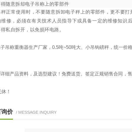
不得随意拆却电子吊称上的零部件
吊秤正常使用时，不要随意拆卸电子秤上的零部件，更不要打
的维修，必须在有关技术人员指导下或具备一定的维修知识
不得私自拆开，以免损环电路。
子吊称重衡器生产厂家，0.5吨~50吨大、小吊钩磅秤，统一
供详细产品资料，及选型建议！免费送货。签定正规销售合同，
无休！
言询价
/ MESSAGE INQUIRY