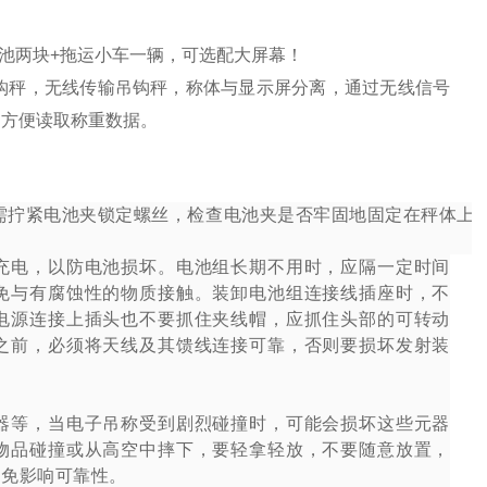
电池两块+拖运小车一辆，可选配大屏幕！
钩秤，无线传输吊钩秤，称体与显示屏分离，通过无线信号
，方便读取称重数据。
需拧紧电池夹锁定螺丝，检查电池夹是否牢固地固定在秤体上
充电，以防电池损坏。电池组长期不用时，应隔一定时间
免与有腐蚀性的物质接触。装卸电池组连接线插座时，不
电源连接上插头也不要抓住夹线帽，应抓住头部的可转动
之前，必须将天线及其馈线连接可靠，否则要损坏发射装
器等，当电子吊称受到剧烈碰撞时，可能会损坏这些元器
物品碰撞或从高空中摔下，要轻拿轻放，不要随意放置，
以免影响可靠性。