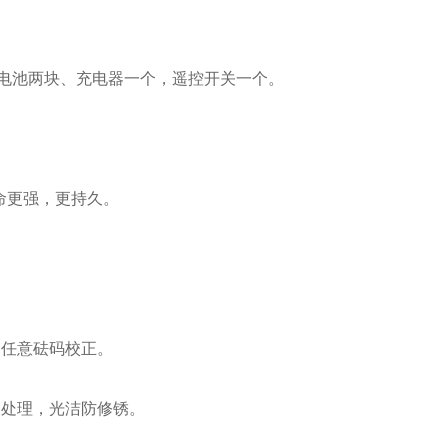
电电池两块、充电器一个，遥控开关一个。
命更强，更持久。
、任意砝码校正。
铬处理，光洁防修锈。