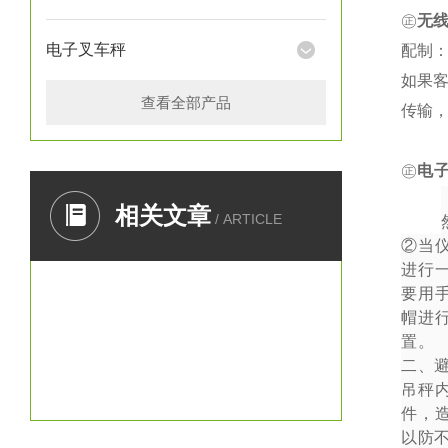
㊣
无
电子叉车秤
配制：
如果
查看全部产品
传输
㊣
电
一、
相关文章
/ ARTICLE
②
当
进行
要用
帽进
置。
二、
吊秤
件，
以防