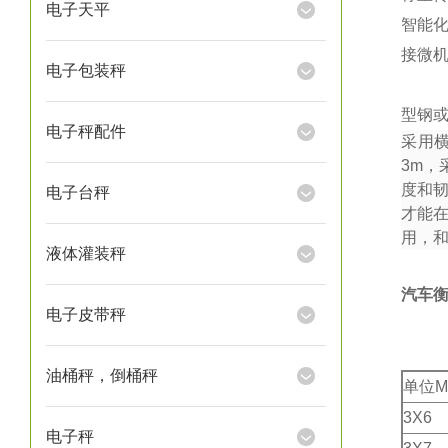
电子天平
智能
接微
电子包装秤
型钢或
电子秤配件
采用
3m
，
度和
电子台秤
才能
用，
液体灌装秤
汽车
电子皮带秤
油桶秤，倒桶秤
单位M
3X6
电子秤