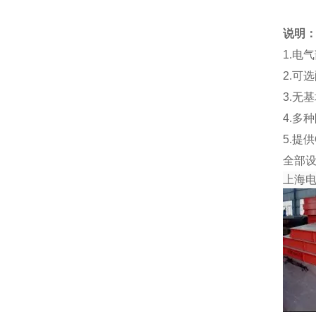
说明
1.电
2.可
3.无
4.多
5.提
全部
上海