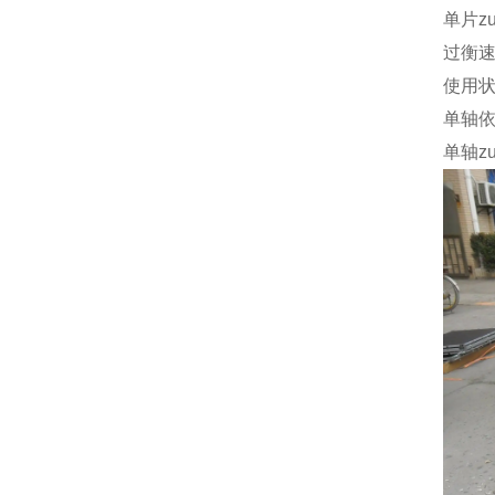
单片z
过衡
使用
单轴
单轴z