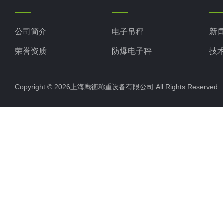
公司简介
电子吊秤
新
荣誉资质
防爆电子秤
技
电子地磅秤
Copyright © 2026上海鹰衡称重设备有限公司 All Rights Reserv
电子汽车衡
电子天平
电子包装秤
电子秤配件
电子台秤
液体灌装秤
电子皮带秤