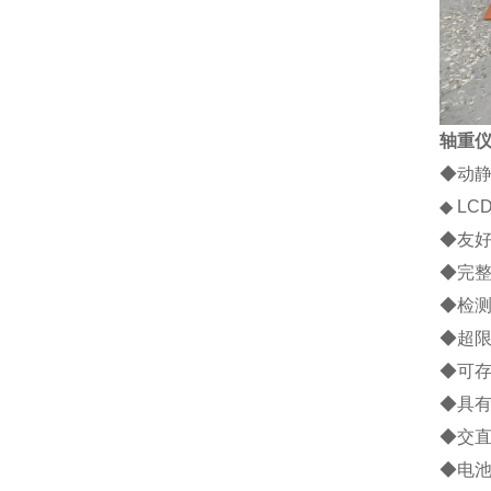
轴重
◆
动
◆
LC
◆
友
◆
完
◆
检
◆
超
◆
可
◆
具
◆
交
◆
电