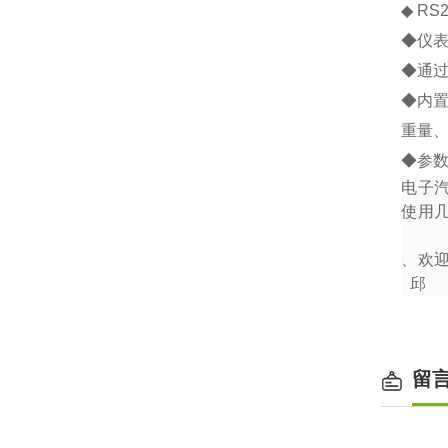
◆
RS2
◆
仪
◆
通
◆
内
重量
◆
参
电子
使用
、欢
邱
留