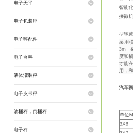
电子天平
智能
接微
电子包装秤
型钢或
电子秤配件
采用
3m
，
度和
电子台秤
才能
用，
液体灌装秤
汽车
电子皮带秤
油桶秤，倒桶秤
单位M
3X6
电子秤