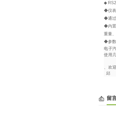
◆
RS2
◆
仪
◆
通
◆
内
重量
◆
参
电子
使用
、欢
邱
留