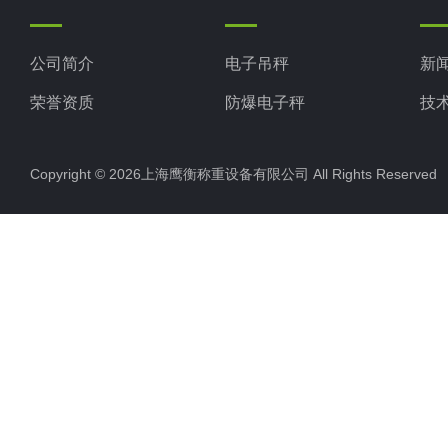
公司简介
电子吊秤
新
荣誉资质
防爆电子秤
技
电子地磅秤
Copyright © 2026上海鹰衡称重设备有限公司 All Rights Reserv
电子汽车衡
电子天平
电子包装秤
电子秤配件
电子台秤
液体灌装秤
电子皮带秤