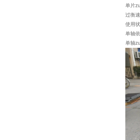
单片z
过衡
使用
单轴
单轴z