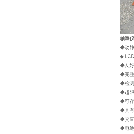
轴重
◆
动
◆
LC
◆
友
◆
完
◆
检
◆
超
◆
可
◆
具
◆
交
◆
电