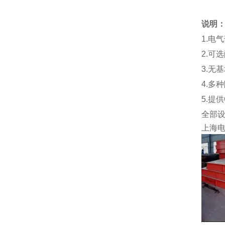
说明
1.电
2.可
3.无
4.多
5.提
全部
上海