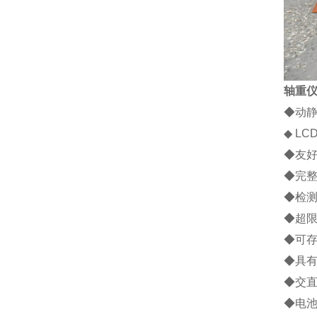
轴重
◆
动
◆
LC
◆
友
◆
完
◆
检
◆
超
◆
可
◆
具
◆
交
◆
电