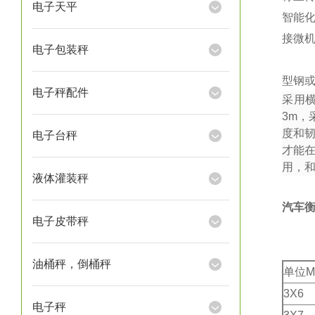
电子天平
智能
接微
电子包装秤
型钢或
电子秤配件
采用
3m
，
度和
电子台秤
才能
用，
液体灌装秤
汽车
电子皮带秤
油桶秤，倒桶秤
单位M
3X6
电子秤