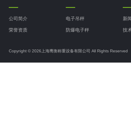
公司简介
电子吊秤
新
荣誉资质
防爆电子秤
技
电子地磅秤
Copyright © 2026上海鹰衡称重设备有限公司 All Rights Reserv
电子汽车衡
电子天平
电子包装秤
电子秤配件
电子台秤
液体灌装秤
电子皮带秤