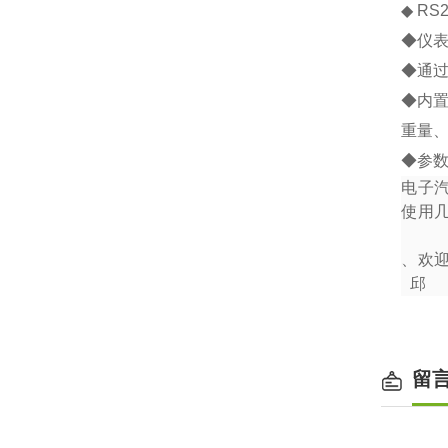
◆
RS2
◆
仪
◆
通
◆
内
重量
◆
参
电子
使用
、欢
邱
留