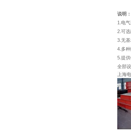
说明
1.电
2.可
3.无
4.多
5.提
全部
上海