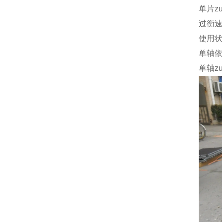
单片z
过衡
使用
单轴
单轴z